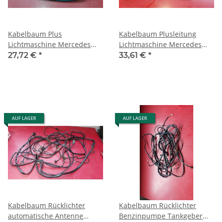
Kabelbaum Plus
Kabelbaum Plusleitung
Lichtmaschine Mercedes
Lichtmaschine Mercedes
W126 260 300 SE SEL
W126 280 S SE SEL
27,72 €
*
33,61 €
*
1265430626
1265400730
AUF LAGER
AUF LAGER
Kabelbaum Rücklichter
Kabelbaum Rücklichter
automatische Antenne
Benzinpumpe Tankgeber