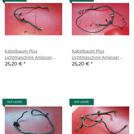
Kabelbaum Plus
Kabelbaum Plus
Lichtmaschine Anlasser
Lichtmaschine Anlasser
Mercedes W126 260 300 SE
Mercedes W126 420 500 560
25,20 €
*
25,20 €
*
SEL 1265402730
1265402530
AUF LAGER
AUF LAGER