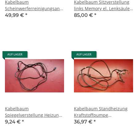
Kabelbaum
Kabelbaum Sitzverstellung
Scheinwerferreinigungsanlage
links Memory el. Lenksäule
SRA Mercedes W126 1. Serie
Mercedes W126 1265401935
49,99 €
*
85,00 €
*
1268202715
AUF LAGER
AUF LAGER
Kabelbaum
Kabelbaum Standheizung
Spiegelverstellung Heizung
Kraftstoffpumpe
Mercedes W126 SE SEL SEC
Benzinpumpe Mercedes
9,24 €
*
36,97 €
*
RHD 1265404835
W126 1265402535