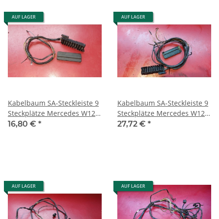
AUF LAGER
AUF LAGER
Kabelbaum SA-Steckleiste 9
Kabelbaum SA-Steckleiste 9
Steckplätze Mercedes W124
Steckplätze Mercedes W126
W126 SE SEL SEC
SE SEL SEC RHD 1245400869
16,80 €
*
27,72 €
*
1245400869
AUF LAGER
AUF LAGER