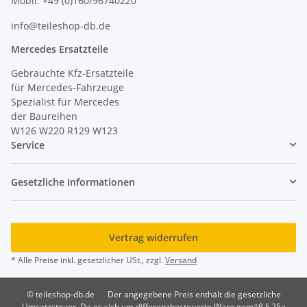
Mobil: +49 (0)160/96740220
info@teileshop-db.de
Mercedes Ersatzteile
Gebrauchte Kfz-Ersatzteile
für Mercedes-Fahrzeuge
Spezialist für Mercedes
der Baureihen
W126 W220 R129 W123
Service
Gesetzliche Informationen
Vertrag widerrufen
* Alle Preise inkl. gesetzlicher USt., zzgl.
Versand
© teileshop-db.de
Der angegebene Preis enthält die gesetzliche
Umsatzsteuer. Da es sich um differenzbesteuerte Ware gemäß § 25a