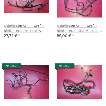
Kabelbaum Scheinwerfer
Kabelbaum Scheinwerfer
Blinker Hupe Mercedes
Blinker Hupe SRA Mercedes
W126 ab 1985 1265403032
W126 1265403032
27,72 €
*
85,00 €
*
1265408805
1265408805
AUF LAGER
AUF LAGER