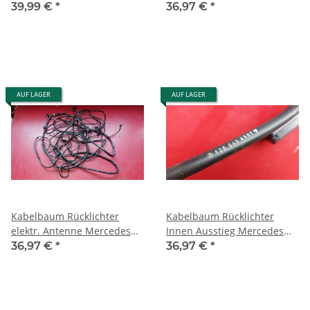
Mercedes W126 SE SEL
Antenne Mercedes W126
39,99 €
*
36,97 €
*
1265405407
1265403807
AUF LAGER
AUF LAGER
Kabelbaum Rücklichter
Kabelbaum Rücklichter
elektr. Antenne Mercedes
Innen Ausstieg Mercedes
W126 SE SEL SEC RHD
W126 SE SEL 1265405407
36,97 €
*
36,97 €
*
1265405507
1265404807