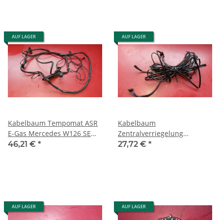
AUF LAGER
AUF LAGER
Kabelbaum Tempomat ASR
Kabelbaum
E-Gas Mercedes W126 SE
Zentralverriegelung
SEL SEC 1265409935
Mercedes W126 SE SEL SEC
46,21 €
*
27,72 €
*
1265401210
1985 - 1991 1265408735
AUF LAGER
AUF LAGER