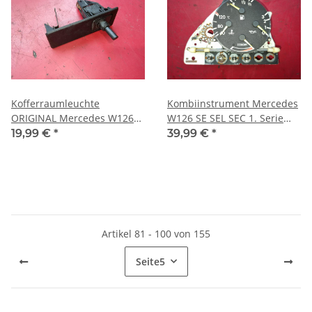
Kofferraumleuchte
Kombiinstrument Mercedes
ORIGINAL Mercedes W126
W126 SE SEL SEC 1. Serie
W114 W115 R107 W116
1982-1985 0035404947
19,99 €
*
39,99 €
*
W123 2018201211
Artikel 81 - 100 von 155
Seite
5