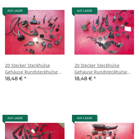
AUF LAGER
AUF LAGER
20 Stecker Steckhülse
20 Stecker Steckhülse
Gehäuse Rundsteckhülse
Gehäuse Rundsteckhülse
Porsche Mercedes W126
Porsche Mercedes W126
18,48 €
*
18,48 €
*
R107 R129 15
R107 R129 16
AUF LAGER
AUF LAGER