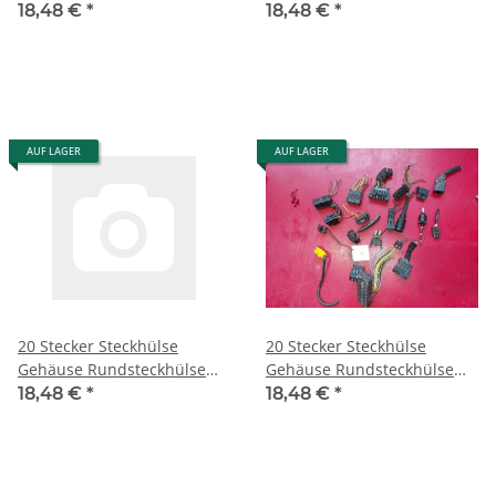
Porsche Mercedes W126
Porsche Mercedes W126
18,48 €
*
18,48 €
*
R107 R129 1
R107 R129 11
AUF LAGER
AUF LAGER
20 Stecker Steckhülse
20 Stecker Steckhülse
Gehäuse Rundsteckhülse
Gehäuse Rundsteckhülse
Porsche Mercedes W126
Porsche Mercedes W126
18,48 €
*
18,48 €
*
R107 R129 12
R107 R129 14