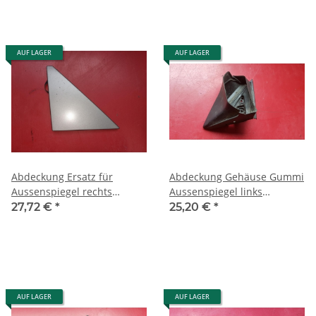
AUF LAGER
AUF LAGER
Abdeckung Ersatz für
Abdeckung Gehäuse Gummi
Aussenspiegel rechts
Aussenspiegel links
Mercedes W126 SEC Coupe
Mercedes W126 SE SEL
27,72 €
*
25,20 €
*
1267251811
1268110361
AUF LAGER
AUF LAGER