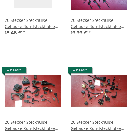
20 Stecker Steckhülse
20 Stecker Steckhülse
Gehäuse Rundsteckhülse
Gehäuse Rundsteckhülse
Mercedes Porsche W126
Mercedes Porsche W126
18,48 €
*
19,99 €
*
R107 R129 56
R107 W123 53
AUF LAGER
AUF LAGER
20 Stecker Steckhülse
20 Stecker Steckhülse
Gehäuse Rundsteckhülse
Gehäuse Rundsteckhülse