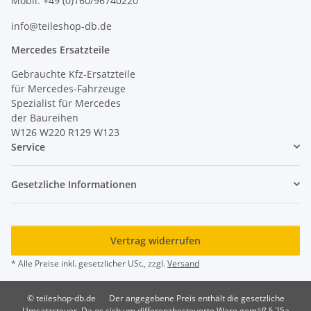
Mobil: +49 (0)160/96740220
info@teileshop-db.de
Mercedes Ersatzteile
Gebrauchte Kfz-Ersatzteile
für Mercedes-Fahrzeuge
Spezialist für Mercedes
der Baureihen
W126 W220 R129 W123
Service
Gesetzliche Informationen
Vertrag widerrufen
* Alle Preise inkl. gesetzlicher USt., zzgl.
Versand
© teileshop-db.de
Der angegebene Preis enthält die gesetzliche
Umsatzsteuer. Da es sich um differenzbesteuerte Ware gemäß § 25a