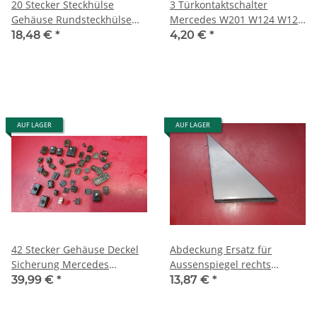
20 Stecker Steckhülse
3 Türkontaktschalter
Gehäuse Rundsteckhülse
Mercedes W201 W124 W126
Porsche Mercedes W126
R107 W116 R129 W140
18,48 €
*
4,20 €
*
R107 W123 33
0015458714
AUF LAGER
AUF LAGER
42 Stecker Gehäuse Deckel
Abdeckung Ersatz für
Sicherung Mercedes
Aussenspiegel rechts
Porsche Oldtimer R107
Mercedes W126 SE SEL
39,99 €
*
13,87 €
*
W111 W108
1267250211