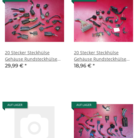
20 Stecker Steckhülse
20 Stecker Steckhülse
Gehäuse Rundsteckhülse
Gehäuse Rundsteckhülse
Mercedes Porsche W126
Mercedes Porsche W126
29,99 €
*
18,96 €
*
R107 R129 34
R107 R129 52
AUF LAGER
AUF LAGER