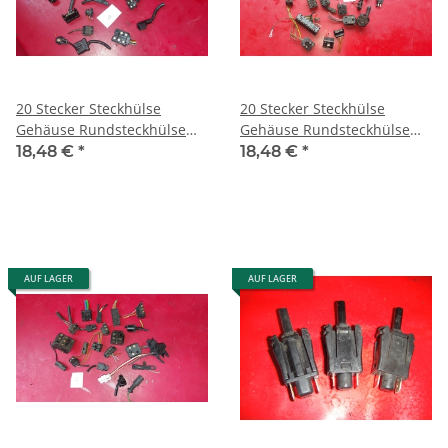
20 Stecker Steckhülse
20 Stecker Steckhülse
Gehäuse Rundsteckhülse
Gehäuse Rundsteckhülse
Porsche Mercedes W126
Porsche Mercedes W126
18,48 €
*
18,48 €
*
R107 R129 17
R107 W123 20
AUF LAGER
AUF LAGER