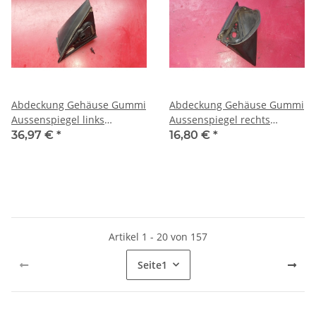
Abdeckung Gehäuse Gummi
Abdeckung Gehäuse Gummi
Aussenspiegel links
Aussenspiegel rechts
Mercedes W126 SE SEL
Mercedes W126 SE SEL
36,97 €
*
16,80 €
*
1268110561
1268110661
Artikel 1 - 20 von 157
Seite
1