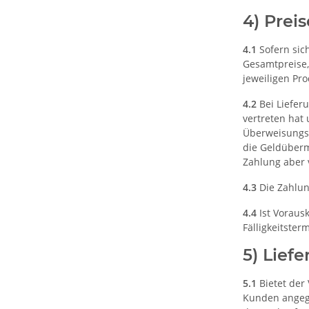
4) Prei
4.1
Sofern sic
Gesamtpreise,
jeweiligen Pr
4.2
Bei Lieferu
vertreten hat 
Überweisungsg
die Geldüberm
Zahlung aber 
4.3
Die Zahlun
4.4
Ist Vorausk
Fälligkeitster
5) Lief
5.1
Bietet der
Kunden angegeb