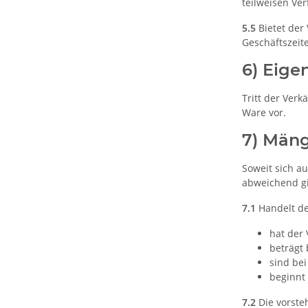
teilweisen Ve
5.5
Bietet der
Geschäftszeit
6) Eige
Tritt der Verk
Ware vor.
7) Mäng
Soweit sich a
abweichend gi
7.1
Handelt de
hat der 
beträgt 
sind be
beginnt 
7.2
Die vorste