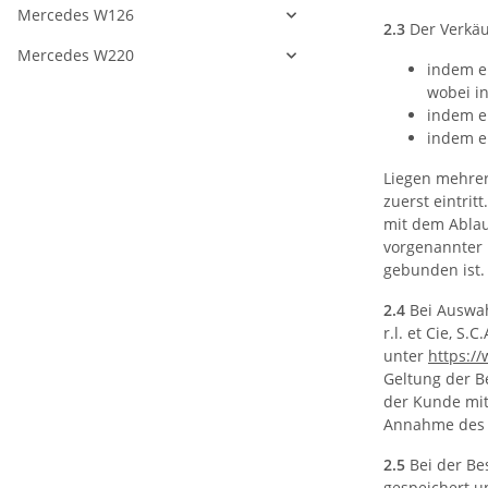
Mercedes W126
2.3
Der Verkäu
Mercedes W220
indem er
wobei i
indem e
indem e
Liegen mehrer
zuerst eintri
mit dem Ablau
vorgenannter F
gebunden ist.
2.4
Bei Auswah
r.l. et Cie, S
unter
https:/
Geltung der B
der Kunde mit
Annahme des A
2.5
Bei der Be
gespeichert u