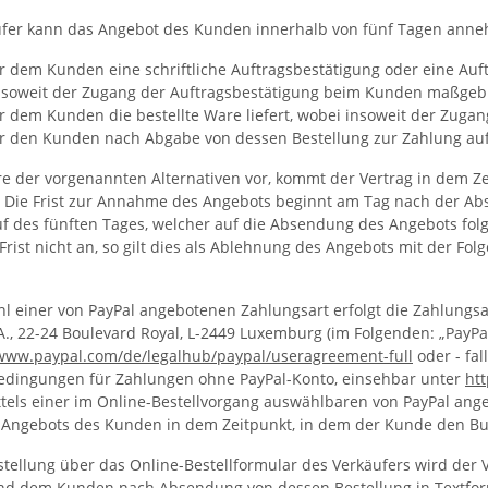
fer kann das Angebot des Kunden innerhalb von fünf Tagen ann
 dem Kunden eine schriftliche Auftragsbestätigung oder eine Auftr
nsoweit der Zugang der Auftragsbestätigung beim Kunden maßgebli
r dem Kunden die bestellte Ware liefert, wobei insoweit der Zuga
r den Kunden nach Abgabe von dessen Bestellung zur Zahlung auf
e der vorgenannten Alternativen vor, kommt der Vertrag in dem Ze
tt. Die Frist zur Annahme des Angebots beginnt am Tag nach der 
f des fünften Tages, welcher auf die Absendung des Angebots fol
rist nicht an, so gilt dies als Ablehnung des Angebots mit der Fo
l einer von PayPal angebotenen Zahlungsart erfolgt die Zahlungsa
.C.A., 22-24 Boulevard Royal, L-2449 Luxemburg (im Folgenden: „Pa
/www.paypal.com
/de
/legalhub
/paypal
/useragreement-full
oder - fal
edingungen für Zahlungen ohne PayPal-Konto, einsehbar unter
ht
tels einer im Online-Bestellvorgang auswählbaren von PayPal angeb
ngebots des Kunden in dem Zeitpunkt, in dem der Kunde den Butto
stellung über das Online-Bestellformular des Verkäufers wird der
nd dem Kunden nach Absendung von dessen Bestellung in Textform (z