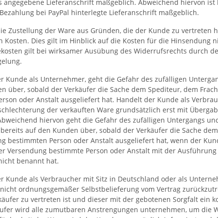
s angegebene Lieferanschrift maßgeblich. Abweichend hiervon ist
Bezahlung bei PayPal hinterlegte Lieferanschrift maßgeblich.
die Zustellung der Ware aus Gründen, die der Kunde zu vertreten 
Kosten. Dies gilt im Hinblick auf die Kosten für die Hinsendung 
kosten gilt bei wirksamer Ausübung des Widerrufsrechts durch de
gelung.
r Kunde als Unternehmer, geht die Gefahr des zufälligen Untergan
n über, sobald der Verkäufer die Sache dem Spediteur, dem Frach
rson oder Anstalt ausgeliefert hat. Handelt der Kunde als Verbrau
rschlechterung der verkauften Ware grundsätzlich erst mit Überg
Abweichend hiervon geht die Gefahr des zufälligen Untergangs und
bereits auf den Kunden über, sobald der Verkäufer die Sache dem
g bestimmten Person oder Anstalt ausgeliefert hat, wenn der Kund
r Versendung bestimmte Person oder Anstalt mit der Ausführung
nicht benannt hat.
 Kunde als Verbraucher mit Sitz in Deutschland oder als Unternehm
 nicht ordnungsgemäßer Selbstbelieferung vom Vertrag zurückzutrete
käufer zu vertreten ist und dieser mit der gebotenen Sorgfalt ein
äufer wird alle zumutbaren Anstrengungen unternehmen, um die Wa