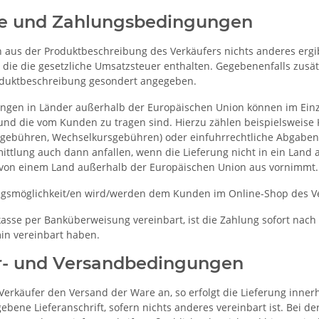
se und Zahlungsbedingungen
h aus der Produktbeschreibung des Verkäufers nichts anderes ergi
 die die gesetzliche Umsatzsteuer enthalten. Gegebenenfalls zusät
oduktbeschreibung gesondert angegeben.
ngen in Länder außerhalb der Europäischen Union können im Einzel
und die vom Kunden zu tragen sind. Hierzu zählen beispielsweise K
ebühren, Wechselkursgebühren) oder einfuhrrechtliche Abgaben bz
ittlung auch dann anfallen, wenn die Lieferung nicht in ein Land 
von einem Land außerhalb der Europäischen Union aus vornimmt.
gsmöglichkeit/en wird/werden dem Kunden im Online-Shop des Ver
asse per Banküberweisung vereinbart, ist die Zahlung sofort nach V
min vereinbart haben.
er- und Versandbedingungen
 Verkäufer den Versand der Ware an, so erfolgt die Lieferung inne
ene Lieferanschrift, sofern nichts anderes vereinbart ist. Bei der