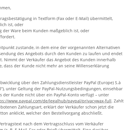
ehmen,
agsbestätigung in Textform (Fax oder E-Mail) übermittelt,
ch ist, oder
ng der Ware beim Kunden maßgeblich ist, oder
fordert.
itpunkt zustande, in dem eine der vorgenannten Alternativen
Absendung des Angebots durch den Kunden zu laufen und endet
gt. Nimmt der Verkäufer das Angebot des Kunden innerhalb
lge, dass der Kunde nicht mehr an seine Willenserklärung
bwicklung über den Zahlungsdienstleister PayPal (Europe) S.à
yPal“), unter Geltung der PayPal-Nutzungsbedingungen, einsehbar
ls der Kunde nicht über ein PayPal-Konto verfügt – unter
tps://www.paypal.com
/de
/legalhub
/paypal
/privacywax-full
. Zahlt
otenen Zahlungsart, erklärt der Verkäufer schon jetzt die
n anklickt, welcher den Bestellvorgang abschließt.
 Vertragstext nach dem Vertragsschluss vom Verkäufer
. B. E-Mail, Fax oder Brief) übermittelt. Eine darüber