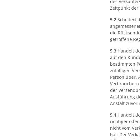
des Verkäufer
Zeitpunkt der 
5.2
Scheitert 
angemessenen 
die Rücksende
getroffene Re
5.3
Handelt de
auf den Kunde
bestimmten Pe
zufälligen Ve
Person über. 
Verbrauchern 
der Versendun
Ausführung de
Anstalt zuvor 
5.4
Handelt der
richtiger oder
nicht vom Ver
hat. Der Verk