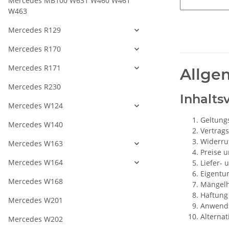
Mercedes MB100 W631 W460 W461
W463
Mercedes R129
Mercedes R170
Mercedes R171
Allge
Mercedes R230
Inhalts
Mercedes W124
Geltung
Mercedes W140
Vertrag
Widerru
Mercedes W163
Preise 
Mercedes W164
Liefer-
Eigentu
Mercedes W168
Mängelh
Haftung
Mercedes W201
Anwendb
Alternat
Mercedes W202