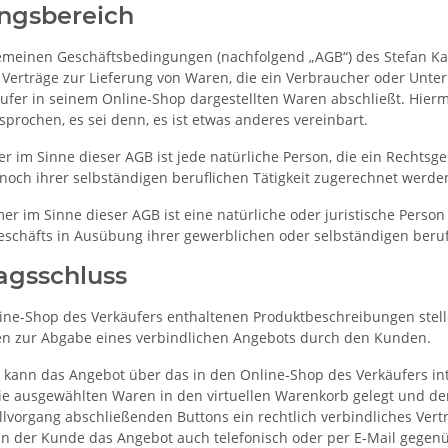
ungsbereich
emeinen Geschäftsbedingungen (nachfolgend „AGB“) des Stefan Kaul
le Verträge zur Lieferung von Waren, die ein Verbraucher oder Unt
ufer in seinem Online-Shop dargestellten Waren abschließt. Hier
prochen, es sei denn, es ist etwas anderes vereinbart.
r im Sinne dieser AGB ist jede natürliche Person, die ein Rechtsg
noch ihrer selbständigen beruflichen Tätigkeit zugerechnet werde
 im Sinne dieser AGB ist eine natürliche oder juristische Person 
eschäfts in Ausübung ihrer gewerblichen oder selbständigen berufl
ragsschluss
ine-Shop des Verkäufers enthaltenen Produktbeschreibungen stelle
n zur Abgabe eines verbindlichen Angebots durch den Kunden.
kann das Angebot über das in den Online-Shop des Verkäufers inte
e ausgewählten Waren in den virtuellen Warenkorb gelegt und den 
llvorgang abschließenden Buttons ein rechtlich verbindliches Ve
nn der Kunde das Angebot auch telefonisch oder per E-Mail gege