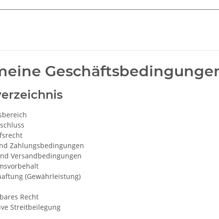
meine Geschäftsbedingunge
verzeichnis
sbereich
sschluss
fsrecht
und Zahlungsbedingungen
 und Versandbedingungen
msvorbehalt
aftung (Gewährleistung)
ares Recht
ive Streitbeilegung