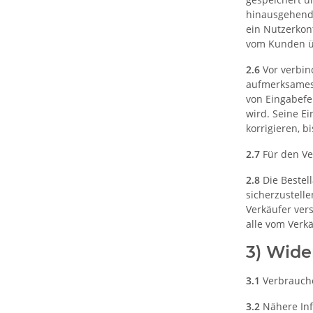
hinausgehende
ein Nutzerkon
vom Kunden üb
2.6
Vor verbin
aufmerksames 
von Eingabefe
wird. Seine E
korrigieren, b
2.7
Für den Ve
2.8
Die Bestel
sicherzustell
Verkäufer ver
alle vom Verk
3) Wide
3.1
Verbrauche
3.2
Nähere Inf