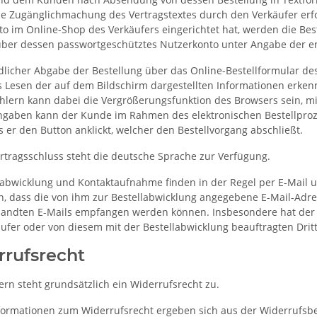
 Zugänglichmachung des Vertragstextes durch den Verkäufer erfol
to im Online-Shop des Verkäufers eingerichtet hat, werden die Bes
er dessen passwortgeschütztes Nutzerkonto unter Angabe der e
dlicher Abgabe der Bestellung über das Online-Bestellformular d
Lesen der auf dem Bildschirm dargestellten Informationen erkenn
hlern kann dabei die Vergrößerungsfunktion des Browsers sein, mit
ingaben kann der Kunde im Rahmen des elektronischen Bestellproz
is er den Button anklickt, welcher den Bestellvorgang abschließt.
rtragsschluss steht die deutsche Sprache zur Verfügung.
labwicklung und Kontaktaufnahme finden in der Regel per E-Mail un
en, dass die von ihm zur Bestellabwicklung angegebene E-Mail-Adres
sandten E-Mails empfangen werden können. Insbesondere hat der K
äufer oder von diesem mit der Bestellabwicklung beauftragten Drit
rrufsrecht
rn steht grundsätzlich ein Widerrufsrecht zu.
ormationen zum Widerrufsrecht ergeben sich aus der Widerrufsbe