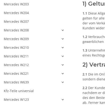
1) Gelt
Mercedes W203
Mercedes W204
1.1
Diese Allg
gelten für al
Mercedes W207
der vom Verkä
Kunden widers
Mercedes W208
1.2
Verbrauche
Mercedes W209
gewerblichen 
Mercedes W210
1.3
Unternehmer
eines Rechtsg
Mercedes W211
2) Vert
Mercedes W212
Mercedes W221
2.1
Die im Onl
sondern diene
Mercedes W639
2.2
Der Kunde 
Kfz-Teile universial
nachdem er di
des den Beste
Mercedes W123
ab. Ferner ka