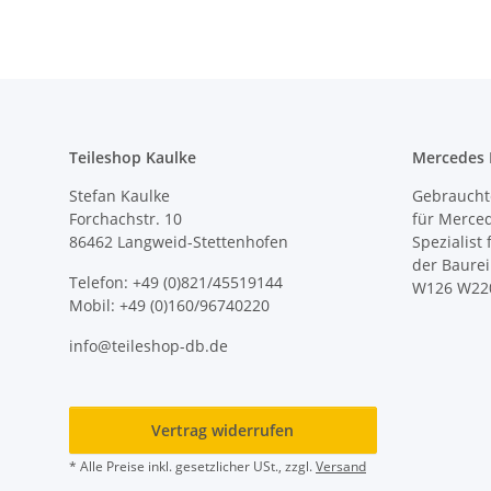
Teileshop Kaulke
Mercedes E
Stefan Kaulke
Gebrauchte
Forchachstr. 10
für Merce
86462 Langweid-Stettenhofen
Spezialist
der Baure
Telefon: +49 (0)821/45519144
W126 W22
Mobil: +49 (0)160/96740220
info@teileshop-db.de
Vertrag widerrufen
* Alle Preise inkl. gesetzlicher USt., zzgl.
Versand