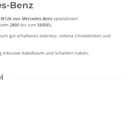
es-Benz
e W126 von Mercedes-Benz
spezialisiert.
e vom
280S
bis zum
560SEL
.
ch gut erhaltenes Interieur, seltene Chromleisten und
ng inklusive Kabelbaum und Schaltern haben,
l