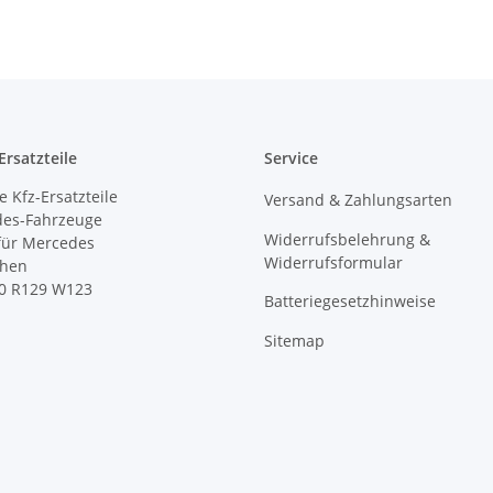
rsatzteile
Service
 Kfz-Ersatzteile
Versand & Zahlungsarten
des-Fahrzeuge
Widerrufsbelehrung &
 für Mercedes
Widerrufsformular
ihen
0 R129 W123
Batteriegesetzhinweise
Sitemap