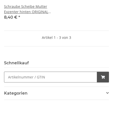
Schraube Scheibe Mutter
Exzenter hinten ORIGINAL
Mercedes 1403501170
8,40 €
*
Artikel 1 - 3 von 3
Schnellkauf
Kategorien