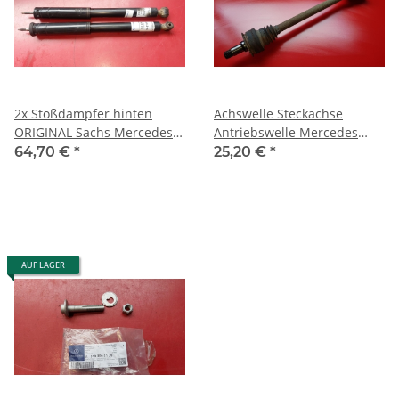
2x Stoßdämpfer hinten
Achswelle Steckachse
ORIGINAL Sachs Mercedes
Antriebswelle Mercedes
R171 SLK 200 280 300 350
R171 SLK 200 280 300
64,70 €
*
25,20 €
*
312839
1713501210
AUF LAGER