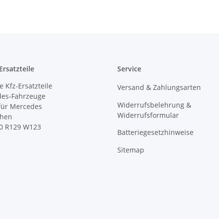
rsatzteile
Service
 Kfz-Ersatzteile
Versand & Zahlungsarten
des-Fahrzeuge
Widerrufsbelehrung &
 für Mercedes
Widerrufsformular
ihen
0 R129 W123
Batteriegesetzhinweise
Sitemap