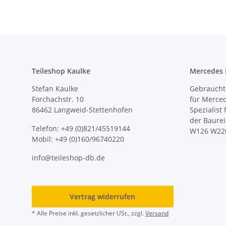
Teileshop Kaulke
Mercedes E
Stefan Kaulke
Gebrauchte
Forchachstr. 10
für Merce
86462 Langweid-Stettenhofen
Spezialist
der Baure
Telefon: +49 (0)821/45519144
W126 W22
Mobil: +49 (0)160/96740220
info@teileshop-db.de
Vertrag widerrufen
* Alle Preise inkl. gesetzlicher USt., zzgl.
Versand