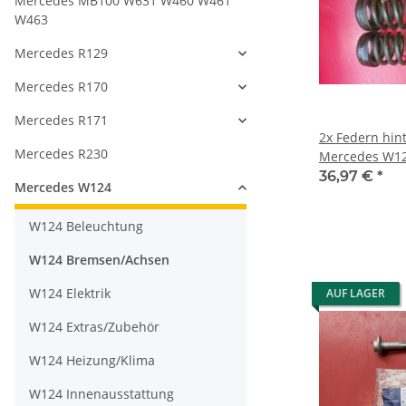
Mercedes MB100 W631 W460 W461
W463
Mercedes R129
Mercedes R170
Mercedes R171
2x Federn hin
Mercedes R230
Mercedes W12
TE 124324110
36,97 €
*
Mercedes W124
W124 Beleuchtung
W124 Bremsen/Achsen
W124 Elektrik
AUF LAGER
W124 Extras/Zubehör
W124 Heizung/Klima
W124 Innenausstattung