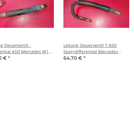
g Steuerventil -
Leitung Steuerventil T ASD
rential ASD Mercedes W124
Sperrdifferential Mercedes
01380 1243502380
W124 1243501980
0 €
*
64,70 €
*