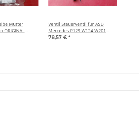
eibe Mutter
Ventil Steuerventil für ASD
en ORIGINAL
Mercedes R129 W124 W201
3501170
W126 2023500057 1243505057
78,57 €
*