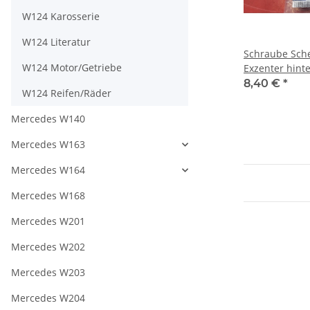
W124 Karosserie
W124 Literatur
Schraube Sch
W124 Motor/Getriebe
Exzenter hint
Mercedes 140
8,40 €
*
W124 Reifen/Räder
Mercedes W140
Mercedes W163
Mercedes W164
Mercedes W168
Mercedes W201
Mercedes W202
Mercedes W203
Mercedes W204