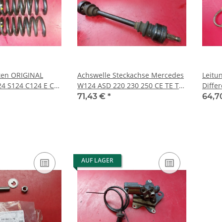
ten ORIGINAL
Achswelle Steckachse Mercedes
Leitun
4 S124 C124 E CE
W124 ASD 220 230 250 CE TE TD
Diffe
4
D E 1243509110
12435
71,43 €
*
64,7
AUF LAGER