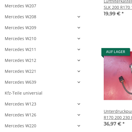
Luftfilterkas
Mercedes W207
SLK 200 R170
19,99 €
*
Mercedes W208
Mercedes W209
Mercedes W210
Mercedes W211
AUF LAGER
Mercedes W212
Mercedes W221
Mercedes W639
Kfz-Teile universial
Mercedes W123
Unterdruckp
Mercedes W126
R170 200 230
2000 1704300
36,97 €
*
Mercedes W220