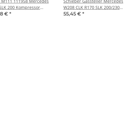
 M111 111958 Mercedes
Schieber Gassteller Mercedes
SLK 200 Kompressor
W208 CLK R170 SLK 200/230
000Km
Kompressor 1111410025
18 €
*
55,45 €
*