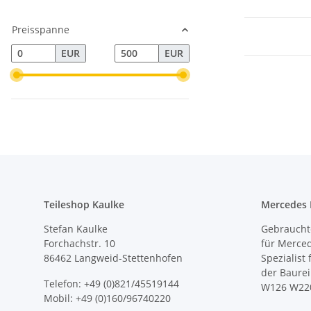
Preisspanne
EUR
EUR
Teileshop Kaulke
Mercedes E
Stefan Kaulke
Gebrauchte
Forchachstr. 10
für Merce
86462 Langweid-Stettenhofen
Spezialist
der Baure
Telefon: +49 (0)821/45519144
W126 W22
Mobil: +49 (0)160/96740220