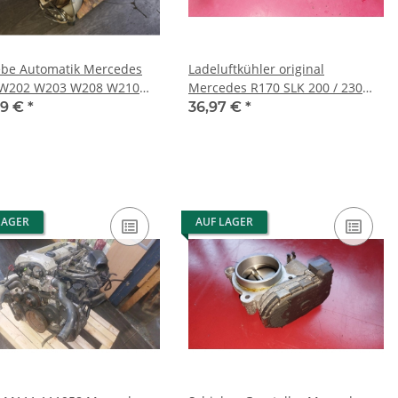
ebe Automatik Mercedes
Ladeluftkühler original
 W202 W203 W208 W210
Mercedes R170 SLK 200 / 230
6 2032700300
Kompressor 1705000400
99 €
*
36,97 €
*
LAGER
AUF LAGER