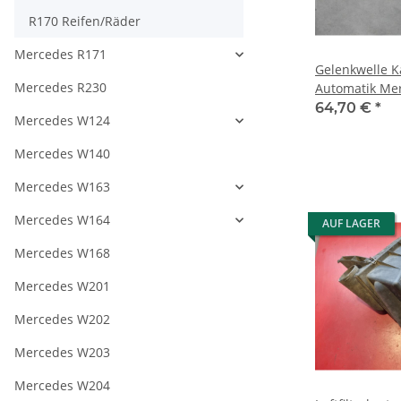
R170 Reifen/Räder
Mercedes R171
Gelenkwelle K
Mercedes R230
Automatik Me
230 17041009
64,70 €
*
Mercedes W124
Mercedes W140
Mercedes W163
Mercedes W164
AUF LAGER
Mercedes W168
Mercedes W201
Mercedes W202
Mercedes W203
Mercedes W204