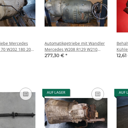
riebe Mercedes
Automatikgetriebe mit Wandler
Behäl
70 W202 180 200
Mercedes W208 R129 W210
Kühle
102707200
R170 W202 722605
Merc
277,30 €
*
12,61
20250
AUF LAGER
AUF 