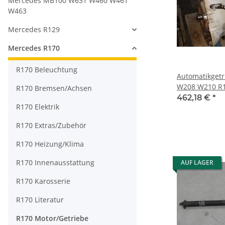
Mercedes MB100 W631 W460 W461
W463
Mercedes R129
Mercedes R170
R170 Beleuchtung
Automatikget
W208 W210 R1
R170 Bremsen/Achsen
220 722602 2
462,18 €
*
R170 Elektrik
R170 Extras/Zubehör
R170 Heizung/Klima
R170 Innenausstattung
AUF LAGER
R170 Karosserie
R170 Literatur
R170 Motor/Getriebe