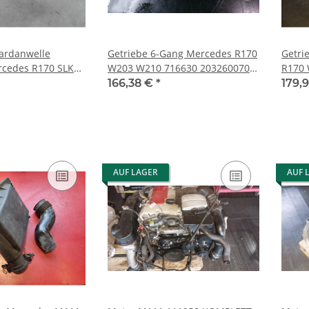
ardanwelle
Getriebe 6-Gang Mercedes R170
Getri
rcedes R170 SLK
W203 W210 716630 2032600701
R170
06 1704101906
2032604901
72261
166,38 €
*
179,
AUF LAGER
AUF 