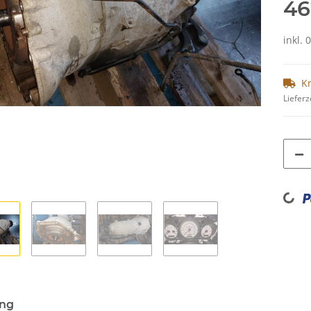
46
inkl. 
K
Lieferz
Loading...
ung