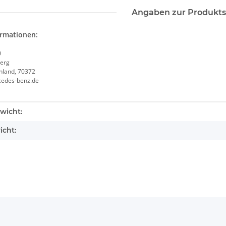
Angaben zur Produkts
ormationen:
0
erg
chland, 70372
cedes-benz.de
enschaft
wicht:
icht: