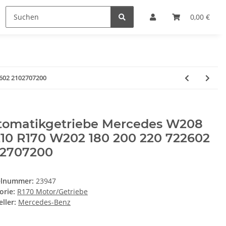
0,00 €
602 2102707200
tomatikgetriebe Mercedes W208
10 R170 W202 180 200 220 722602
02707200
elnummer:
23947
orie:
R170 Motor/Getriebe
ller:
Mercedes-Benz