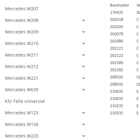
Baumuster
V
Mercedes W207
170435
S
Mercedes W208
202018
C
202020
C
Mercedes W209
202078
C
202080
C
Mercedes W210
202121
C
Mercedes W211
202122
C
202180
C
Mercedes W212
202182
C
Mercedes W221
208335
C
208435
C
Mercedes W639
210035
E
210035
E
Kfz-Teile universial
210235
E
Mercedes W123
210235
E
Mercedes W126
Mercedes W220