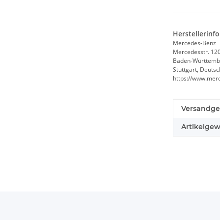
Herstellerinf
Mercedes-Benz
Mercedesstr. 12
Baden-Württemb
Stuttgart, Deuts
https://www.mer
Produkteig
Wert
Versandge
Artikelgew