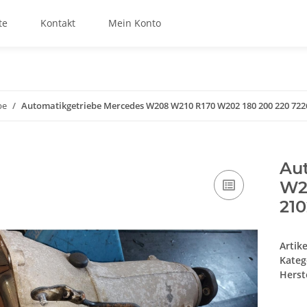
te
Kontakt
Mein Konto
be
Automatikgetriebe Mercedes W208 W210 R170 W202 180 200 220 722
Au
W2
21
Artik
Kateg
Herste