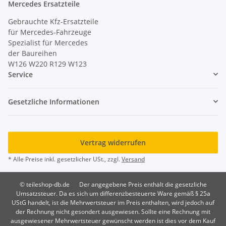
Mercedes Ersatzteile
Gebrauchte Kfz-Ersatzteile
für Mercedes-Fahrzeuge
Spezialist für Mercedes
der Baureihen
W126 W220 R129 W123
Service
Gesetzliche Informationen
Vertrag widerrufen
* Alle Preise inkl. gesetzlicher USt., zzgl.
Versand
© teileshop-db.de
Der angegebene Preis enthält die gesetzliche
Umsatzsteuer. Da es sich um differenzbesteuerte Ware gemäß § 25a
UStG handelt, ist die Mehrwertsteuer im Preis enthalten, wird jedoch auf
der Rechnung nicht gesondert ausgewiesen. Sollte eine Rechnung mit
ausgewiesener Mehrwertsteuer gewünscht werden ist dies vor dem Kauf