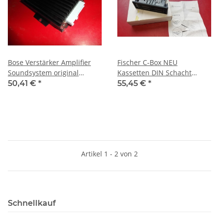
Bose Verstärker Amplifier
Fischer C-Box NEU
Soundsystem original
Kassetten DIN Schacht
Mercedes W163 ML
schwarz ORIGINAL
50,41 €
*
55,45 €
*
1638201889
Mercedes W163 B67810049
Artikel 1 - 2 von 2
Schnellkauf