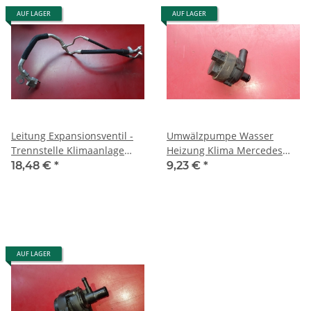
AUF LAGER
AUF LAGER
Leitung Expansionsventil -
Umwälzpumpe Wasser
Trennstelle Klimaanlage
Heizung Klima Mercedes
Mercedes W212
R171 W245 W251
18,48 €
*
9,23 €
*
A2128308200
1718350064
AUF LAGER