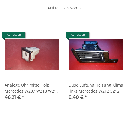
Artikel 1 - 5 von 5
AUF LAGER
AUF LAGER
Analoge Uhr mitte Holz
Düse Lüftung Heizung Klima
Mercedes W207 W218 W212
links Mercedes W212 S212
S212 2188270000
2128300154 2126809971
46,21 €
*
8,40 €
*
2188274300