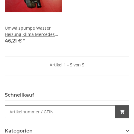
Umwälzpumpe Wasser
Heizung Klima Mercedes
W212 W207 W218 W222
46,21 €
*
2128350164
Artikel 1 - 5 von 5
Schnellkauf
Kategorien