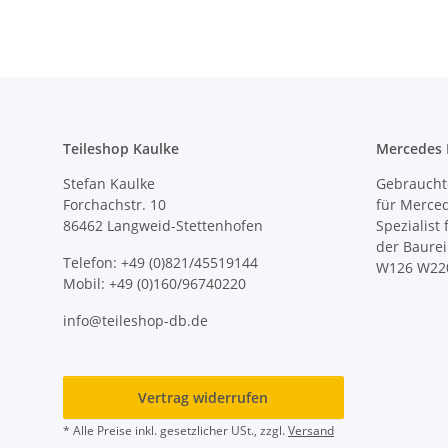
Teileshop Kaulke
Mercedes E
Stefan Kaulke
Gebrauchte
Forchachstr. 10
für Merce
86462 Langweid-Stettenhofen
Spezialist
der Baure
Telefon: +49 (0)821/45519144
W126 W22
Mobil: +49 (0)160/96740220
info@teileshop-db.de
Vertrag widerrufen
* Alle Preise inkl. gesetzlicher USt., zzgl.
Versand