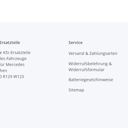
rsatzteile
Service
 Kfz-Ersatzteile
Versand & Zahlungsarten
des-Fahrzeuge
Widerrufsbelehrung &
 für Mercedes
Widerrufsformular
ihen
0 R129 W123
Batteriegesetzhinweise
Sitemap