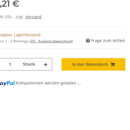
,21 €
0% USt. , zzgl.
Versand
napper Lagerbestand
Frage zum Artikel
eit:
1 - 2 Werktage
(DE - Ausland abweichend)
Stück
In den Warenkorb
Komponenten werden geladen ...