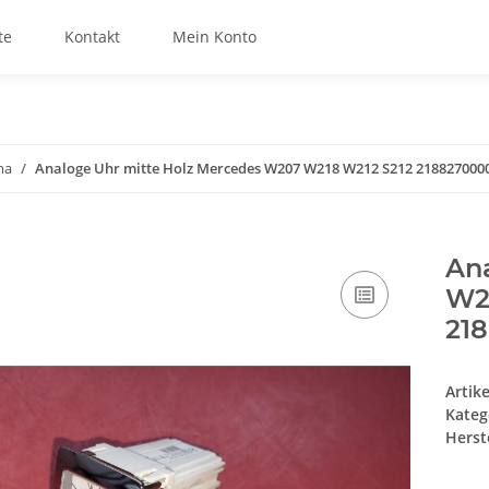
te
Kontakt
Mein Konto
ma
Analoge Uhr mitte Holz Mercedes W207 W218 W212 S212 218827000
An
W2
21
Artik
Kateg
Herste