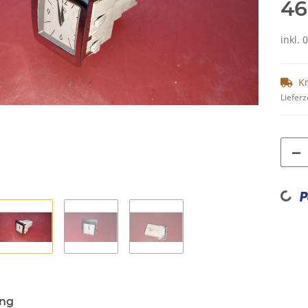
46
inkl. 
K
Lieferz
Loading...
ung