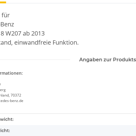
 für
-Benz
8 W207 ab 2013
and, einwandfreie Funktion.
Angaben zur Produkts
ormationen:
0
erg
chland, 70372
cedes-benz.de
enschaft
wicht:
icht: