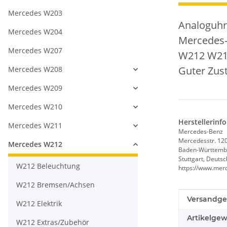
Mercedes W203
Analoguhr
Mercedes W204
Mercedes
Mercedes W207
W212 W21
Guter Zust
Mercedes W208
Mercedes W209
Mercedes W210
Herstellerinf
Mercedes W211
Mercedes-Benz
Mercedesstr. 12
Mercedes W212
Baden-Württemb
Stuttgart, Deuts
W212 Beleuchtung
https://www.mer
W212 Bremsen/Achsen
Produkteig
Wert
Versandge
W212 Elektrik
Artikelgew
W212 Extras/Zubehör