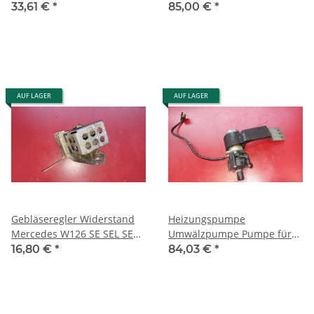
1268300654 1268300074
W126 SE SEL SEC
33,61 €
*
85,00 €
*
1268200542
AUF LAGER
AUF LAGER
Gebläseregler Widerstand
Heizungspumpe
Mercedes W126 SE SEL SEC
Umwälzpumpe Pumpe für
0008212260 0008214660
Mercedes W126 W123 R107
16,80 €
*
84,03 €
*
W116 W201 0008356964