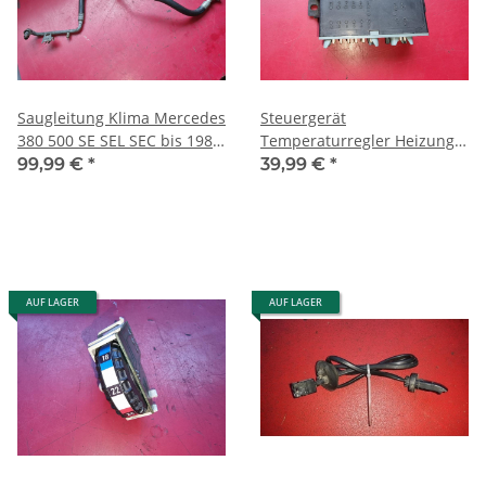
Saugleitung Klima Mercedes
Steuergerät
380 500 SE SEL SEC bis 1985
Temperaturregler Heizung
0001300257 1171300757
Klima Mercedes W126
99,99 €
*
39,99 €
*
0008221203 0008221303
AUF LAGER
AUF LAGER