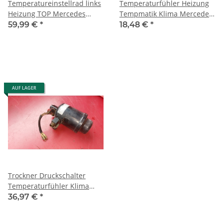
Temperatureinstellrad links
Temperaturfühler Heizung
Heizung TOP Mercedes
Tempmatik Klima Mercedes
R107 W126 SE SEL SEC
W126 W208 1268301572
59,99 €
*
18,48 €
*
1268200103
AUF LAGER
Trockner Druckschalter
Temperaturfühler Klima
Mercedes W126 SE SEL SEC
36,97 €
*