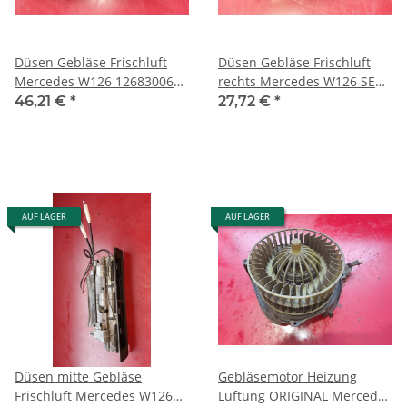
Düsen Gebläse Frischluft
Düsen Gebläse Frischluft
Mercedes W126 1268300654
rechts Mercedes W126 SE
1268300074
SEL SEC 1268301054
46,21 €
*
27,72 €
*
1268310842
AUF LAGER
AUF LAGER
Düsen mitte Gebläse
Gebläsemotor Heizung
Frischluft Mercedes W126
Lüftung ORIGINAL Mercedes