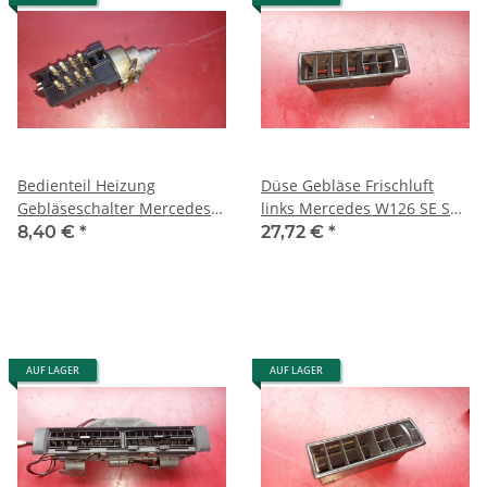
Bedienteil Heizung
Düse Gebläse Frischluft
Gebläseschalter Mercedes
links Mercedes W126 SE SEL
W126 SE SEL SEC
SEC 1268300954
8,40 €
*
27,72 €
*
1268200110
1268310742
AUF LAGER
AUF LAGER