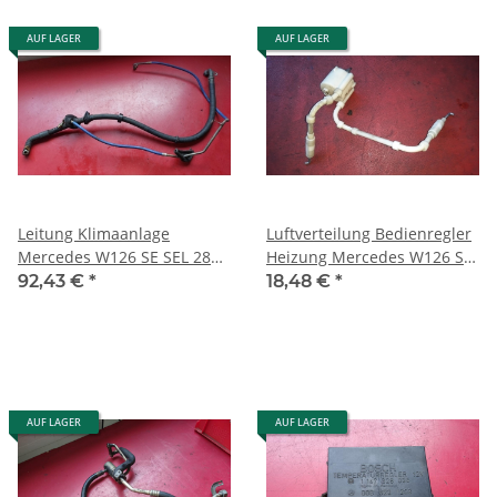
AUF LAGER
AUF LAGER
Leitung Klimaanlage
Luftverteilung Bedienregler
Mercedes W126 SE SEL 280S
Heizung Mercedes W126 SE
280SE 280SEL 1268303515
SEL SEC 1268300485
92,43 €
*
18,48 €
*
AUF LAGER
AUF LAGER