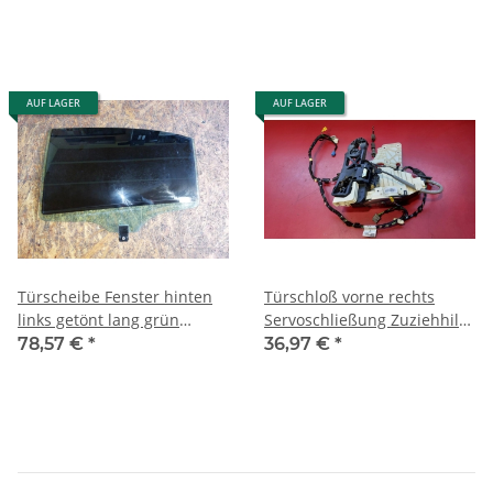
AUF LAGER
AUF LAGER
Türscheibe Fenster hinten
Türschloß vorne rechts
links getönt lang grün
Servoschließung Zuziehhilfe
Mercedes W221 2217300318
Mercedes W221 2217200835
78,57 €
*
36,97 €
*