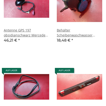
Antenne GPS 197
Behälter
obsidianschwarz Mercedes
Scheibenwaschwasser
W221 2218203175
Mercedes W221
46,21 €
*
18,48 €
*
2219056500
A2218690520 A2216900260
AUF LAGER
AUF LAGER