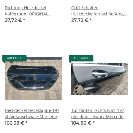
Dichtung Heckdeckel
Griff Schalter
Kofferraum ORIGINAL
Heckdeckelfernschließung
Mercedes W221 S
rot hinten Mercedes W221
27,72 €
*
27,72 €
*
2217500198 2217500498
2208217251
AUF LAGER
AUF LAGER
Heckdeckel Heckklappe 197
Tür hinten rechts kurz 197
obsidianschwarz Mercedes
obsidianschwarz Mercedes
W221 S-Klasse 2217500275
W221 S-Klasse 2217300405
166,38 €
*
184,86 €
*