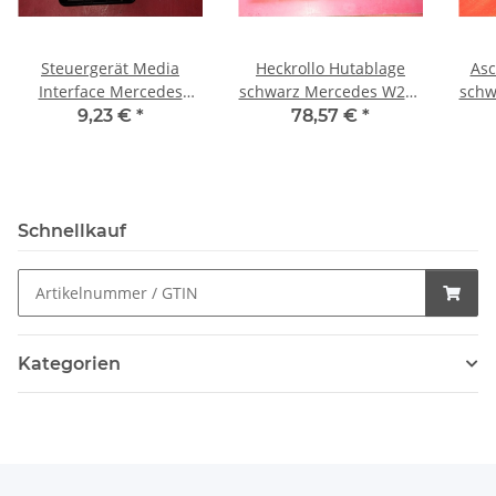
Steuergerät Media
Heckrollo Hutablage
Asc
Interface Mercedes
schwarz Mercedes W221
schw
W204 W207 W212 W218
2218100000 2216900149
2216
9,23 €
*
78,57 €
*
R172 W221 1729009302
2
Schnellkauf
Kategorien