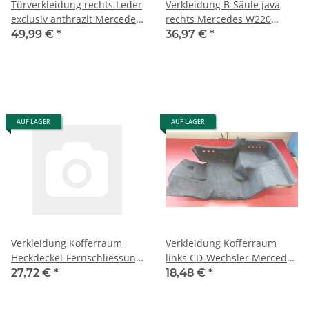
Türverkleidung rechts Leder
Verkleidung B-Säule java
exclusiv anthrazit Mercedes
rechts Mercedes W220
W220 2207201270 9C05
2206900225 1A21
49,99 €
*
36,97 €
*
AUF LAGER
AUF LAGER
Verkleidung Kofferraum
Verkleidung Kofferraum
Heckdeckel-Fernschliessung
links CD-Wechsler Mercedes
Mercedes W220 2206931691
W220 2206931191 9C24
27,72 €
*
18,48 €
*
9C24