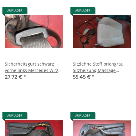
AUF LAGER
AUF LAGER
Sicherheitsgurt schwarz
Sitzlehne Stoff oriongrau
vorne links Mercedes W220
Sitzheizung Massage
2208604785 9C94
Mercedes W220
27,72 €
*
55,45 €
*
A2209101947 7D83
AUF LAGER
AUF LAGER