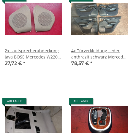
2x Lautsprecherabdeckung
4x Türverkleidung Leder
java BOSE Mercedes W220
anthrazit schwarz Mercedes
2207270588 2207270688
W220 kurz 2207200770 9B50
27,72 €
*
78,57 €
*
AUF LAGER
AUF LAGER