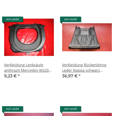
AUF LAGER
AUF LAGER
Verkleidung Lenksäule
Verkleidung Rückenlehne
anthrazit Mercedes W220
Leder Nappa schwarz
2204600295 9B51
Mercedes W220 2209101639
9,23 €
*
36,97 €
*
9B95
AUF LAGER
AUF LAGER