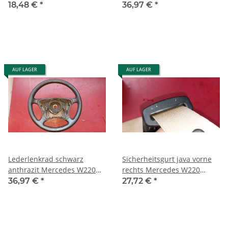
2209702050 9B50
W163 C215 W220
18,48 €
*
36,97 €
*
2202670110 1A42
AUF LAGER
AUF LAGER
Lederlenkrad schwarz
Sicherheitsgurt java vorne
anthrazit Mercedes W220
rechts Mercedes W220
2204600403 9C29
2208600285 1A23
36,97 €
*
27,72 €
*