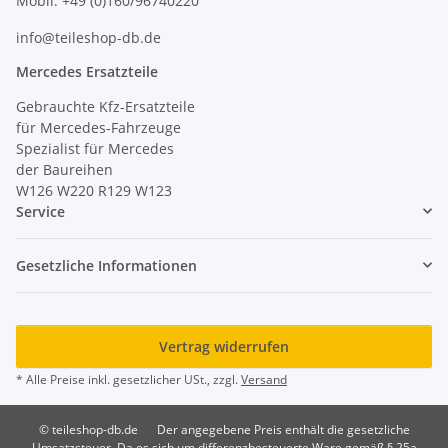
Mobil: +49 (0)160/96740220
info@teileshop-db.de
Mercedes Ersatzteile
Gebrauchte Kfz-Ersatzteile
für Mercedes-Fahrzeuge
Spezialist für Mercedes
der Baureihen
W126 W220 R129 W123
Service
Gesetzliche Informationen
Vertrag widerrufen
* Alle Preise inkl. gesetzlicher USt., zzgl.
Versand
© teileshop-db.de
Der angegebene Preis enthält die gesetzliche
Umsatzsteuer. Da es sich um differenzbesteuerte Ware gemäß § 25a