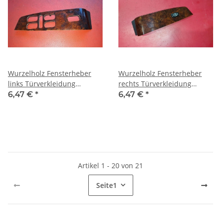
Wurzelholz Fensterheber
Wurzelholz Fensterheber
links Türverkleidung
rechts Türverkleidung
Mercedes W220 2207205748
Mercedes W220 2207205848
6,47 €
*
6,47 €
*
Artikel 1 - 20 von 21
Seite
1