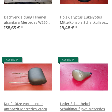
Dachverkleidung Himmel
Holz Calyptus Eukalyptus
alcantara Mercedes W220
Mittelkonsole Schaltkulisse
lang 2206900550 7D85
Mercedes W220 2206807239
138,65 €
*
18,48 €
*
AUF LAGER
AUF LAGER
Kopfstütze vorne Leder
Leder Schalthebel
anthrazit Mercedes W220
Schaltknauf Java Mercedes