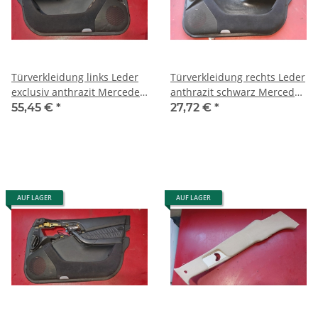
Türverkleidung links Leder
Türverkleidung rechts Leder
exclusiv anthrazit Mercedes
anthrazit schwarz Mercedes
W220 2207201170 9C05
W220 2207200870 9B50
55,45 €
*
27,72 €
*
AUF LAGER
AUF LAGER