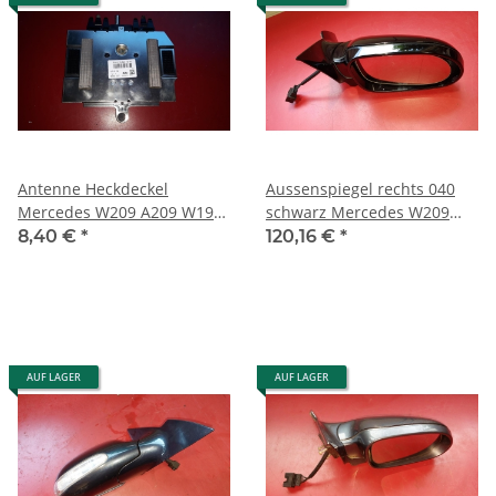
Antenne Heckdeckel
Aussenspiegel rechts 040
Mercedes W209 A209 W199
schwarz Mercedes W209
W215 C215 2158201975
A209 C209 CLK 2098100276
8,40 €
*
120,16 €
*
AUF LAGER
AUF LAGER