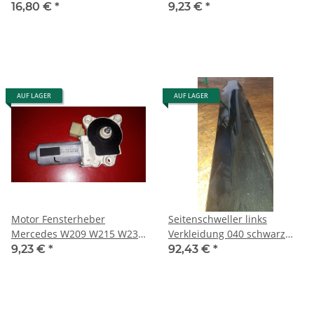
W209 CLK 2097200846
W240 W414 2308200942
16,80 €
*
9,23 €
*
AUF LAGER
AUF LAGER
Motor Fensterheber
Seitenschweller links
Mercedes W209 W215 W230
Verkleidung 040 schwarz
W240 W414 2308201042
Mercedes W209 CLK
9,23 €
*
92,43 €
*
2096980154