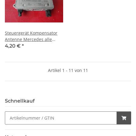
Steuergerät Kompensator
Antenne Mercedes alle
Modelle 2118200885
4,20 €
*
Artikel 1 - 11 von 11
Schnellkauf