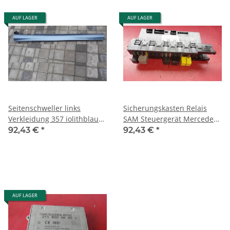
AUF LAGER
AUF LAGER
Seitenschweller links
Sicherungskasten Relais
Verkleidung 357 iolithblau
SAM Steuergerät Mercedes
Mercedes W209 CLK
W209 CLK 2095450301
92,43 €
*
92,43 €
*
2096980154
2035454701
AUF LAGER