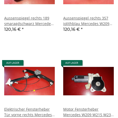
Aussenspiegel rechts 189
Aussenspiegel rechts 357
smaragdschwarz Mercedes
iolithblau Mercedes W209
W209 A209 C209 CLK
A209 C209 CLK 2098100276
120,16 €
*
120,16 €
*
2098100276
AUF LAGER
AUF LAGER
Elektrischer Fensterheber
Motor Fensterheber
Tür vorne rechts Mercedes
Mercedes W209 W215 W230