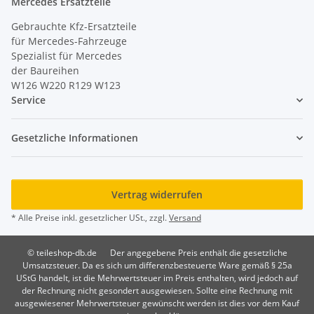
Mercedes Ersatzteile
Gebrauchte Kfz-Ersatzteile
für Mercedes-Fahrzeuge
Spezialist für Mercedes
der Baureihen
W126 W220 R129 W123
Service
Gesetzliche Informationen
Vertrag widerrufen
* Alle Preise inkl. gesetzlicher USt., zzgl.
Versand
© teileshop-db.de
Der angegebene Preis enthält die gesetzliche
Umsatzsteuer. Da es sich um differenzbesteuerte Ware gemäß § 25a
UStG handelt, ist die Mehrwertsteuer im Preis enthalten, wird jedoch auf
der Rechnung nicht gesondert ausgewiesen. Sollte eine Rechnung mit
ausgewiesener Mehrwertsteuer gewünscht werden ist dies vor dem Kauf