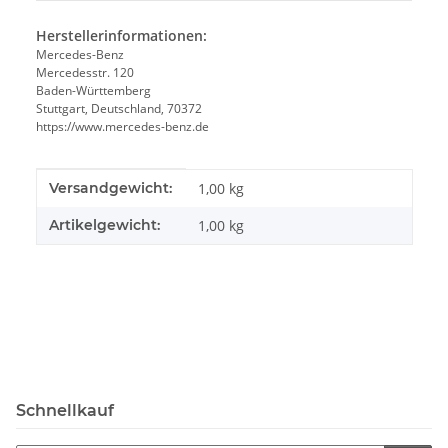
Herstellerinformationen:
Mercedes-Benz
Mercedesstr. 120
Baden-Württemberg
Stuttgart, Deutschland, 70372
https://www.mercedes-benz.de
Produkteigenschaft
Wert
Versandgewicht:
1,00 kg
Artikelgewicht:
1,00
kg
Schnellkauf