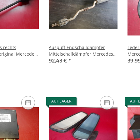
s rechts
Auspuff Endschalldämpfer
Leder
riginal Mercedes
Mittelschalldämpfer Mercedes
Merce
 230 2033506456
W203 S203 200 2034903521
20346
92,43 €
*
39,9
AUF LAGER
AUF 