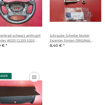
lenkrad schwarz anthrazit
Schraube Scheibe Mutter
des W203 CL203 S203
Exzenter hinten ORIGINAL
00903 9C29
Mercedes 1403501170
9 €
*
8,40 €
*
LAGER