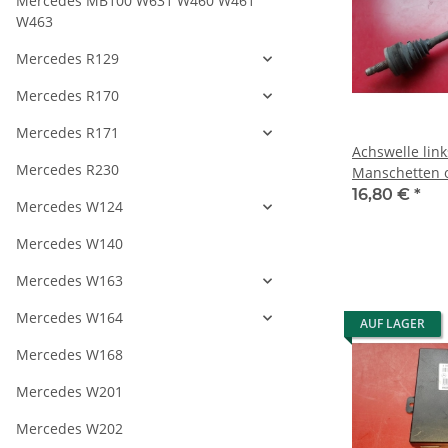
Mercedes MB100 W631 W460 W461
W463
Mercedes R129
Mercedes R170
Mercedes R171
Achswelle link
Mercedes R230
Manschetten o
W203 180 200
16,80 €
*
Mercedes W124
Mercedes W140
Mercedes W163
Mercedes W164
AUF LAGER
Mercedes W168
Mercedes W201
Mercedes W202