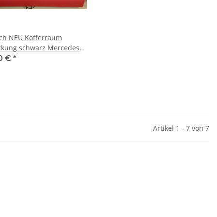
ch NEU Kofferraum
kung schwarz Mercedes
CL CLC 2036800742 9C86
0 €
*
Artikel 1 - 7 von 7