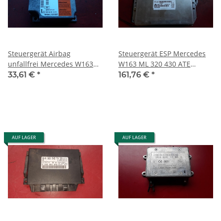
Steuergerät Airbag
Steuergerät ESP Mercedes
unfallfrei Mercedes W163
W163 ML 320 430 ATE
1997 - 2001 0025428118
1635453132
33,61 €
*
161,76 €
*
AUF LAGER
AUF LAGER