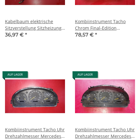
Kabelbaum elektrische
Kombiinstrument Tacho
Sitzverstellung Sitzheizung
Chrom Final-Edition
Mercedes W163 1635400907
Inspiration Mercedes W163
36,97 €
*
78,57 €
*
270 400 CDI
AUF LAGER
AUF LAGER
Kombiinstrument Tacho Uhr
Kombiinstrument Tacho Uhr
Drehzahlmesser Mercedes
Drehzahlmesser Mercedes