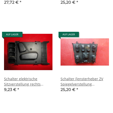
W163 ML 270 CDI
W163 ML 270 CDI
27,72 €
*
25,20 €
*
1635403011
1635403011
AUF LAGER
AUF LAGER
Schalter elektrische
Schalter Fensterheber ZV
Sitzverstellung rechts
Spiegelverstellung
Mercedes W163 1638201910
Heckscheibe Mercedes
9,23 €
*
25,20 €
*
W163 1638206610