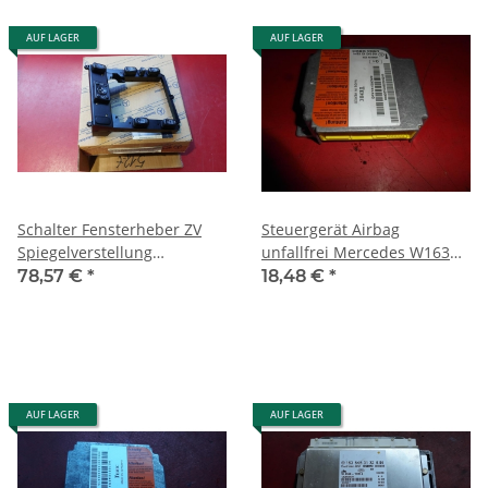
AUF LAGER
AUF LAGER
Schalter Fensterheber ZV
Steuergerät Airbag
Spiegelverstellung
unfallfrei Mercedes W163
Mercedes W163 1638207110
1635421318
78,57 €
*
18,48 €
*
1638206410
AUF LAGER
AUF LAGER