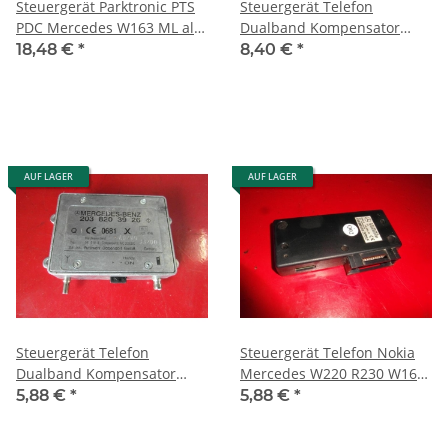
Steuergerät Parktronic PTS
Steuergerät Telefon
PDC Mercedes W163 ML alle
Dualband Kompensator
Modelle 1635457432
Mercedes viele Modelle
18,48 €
*
8,40 €
*
2038201785
AUF LAGER
AUF LAGER
Steuergerät Telefon
Steuergerät Telefon Nokia
Dualband Kompensator
Mercedes W220 R230 W163
Mercedes viele Modelle
W199 W170 R129 W208
5,88 €
*
5,88 €
*
2038203926
2038209926