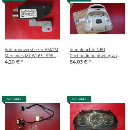
Antennenverstärker AM/FM
Innenleuchte NEU
Mercedes ML W163 1998 -
Dachbedieneinheit grau
2005 1638200089
Mercedes W163 1638205001
4,20 €
*
84,03 €
*
7D05
AUF LAGER
AUF LAGER