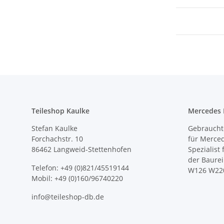
Teileshop Kaulke
Mercedes E
Stefan Kaulke
Gebrauchte
Forchachstr. 10
für Merce
86462 Langweid-Stettenhofen
Spezialist
der Baure
Telefon: +49 (0)821/45519144
W126 W22
Mobil: +49 (0)160/96740220
info@teileshop-db.de