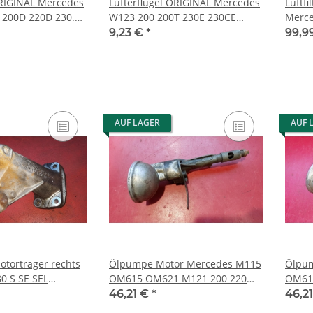
ORIGINAL Mercedes
Lüfterflügel ORIGINAL Mercedes
Luftfi
 200D 220D 230.4
W123 200 200T 230E 230CE
Merc
82050906
230TE 6162050506
R107 
9,23 €
*
99,9
AUF LAGER
AUF 
otorträger rechts
Ölpumpe Motor Mercedes M115
Ölpu
OM615 OM621 M121 200 220
OM61
230 240 Benzin Diesel
230 2
46,21 €
*
46,2