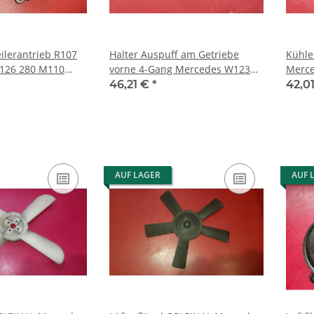
ilerantrieb R107
Halter Auspuff am Getriebe
Kühle
126 280 M110
vorne 4-Gang Mercedes W123
Mercede
101500106
200D 240D 1234922841
12350
46,21 €
*
42,0
AUF LAGER
AUF 