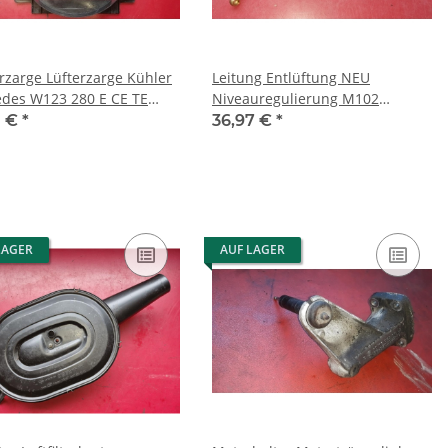
rzarge Lüfterzarge Kühler
Leitung Entlüftung NEU
s W123 280 E CE TE
Niveauregulierung M102
50055
Mercedes W123 200 230
1 €
*
36,97 €
*
1022000358
LAGER
AUF LAGER