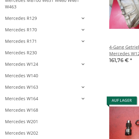
Mercedes MB100 W631 W460 W461
W463
Mercedes R129
Mercedes R170
Mercedes R171
4-Gang Getrie
Mercedes R230
Mercedes W12
1232601301
161,76 €
*
Mercedes W124
Mercedes W140
Mercedes W163
Mercedes W164
AUF LAGER
Mercedes W168
Mercedes W201
Mercedes W202