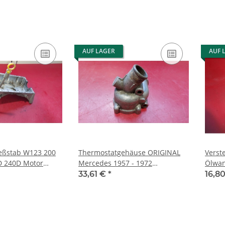
AUF LAGER
AUF 
ßstab W123 200
Thermostatgehäuse ORIGINAL
Verst
D 240D Motor
Mercedes 1957 - 1972
Ölwa
150102013
1152000115 1802030173
M110
33,61 €
*
16,8