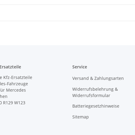
rsatzteile
Service
 Kfz-Ersatzteile
Versand & Zahlungsarten
des-Fahrzeuge
Widerrufsbelehrung &
 für Mercedes
Widerrufsformular
ihen
0 R129 W123
Batteriegesetzhinweise
Sitemap