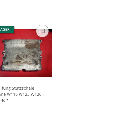
LAGER
eifung Stützschale
nne W116 W123 W126
 1100140195
0 €
*