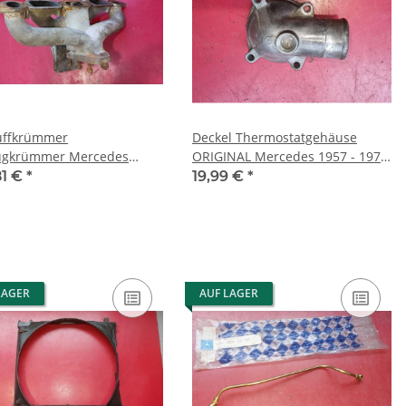
uffkrümmer
Deckel Thermostatgehäuse
ugkrümmer Mercedes
ORIGINAL Mercedes 1957 - 1972
W123 200 220 230 4-
Oldtimer 1272030574
81 €
*
19,99 €
*
der
LAGER
AUF LAGER