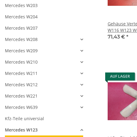
Mercedes W203
Mercedes W204
Gehäuse Verte
Mercedes W207
W116 W123 W
1101500307 1
71,43 €
*
Mercedes W208
Mercedes W209
Mercedes W210
Mercedes W211
AUF LAGER
Mercedes W212
Mercedes W221
Mercedes W639
Kfz-Teile universial
Mercedes W123