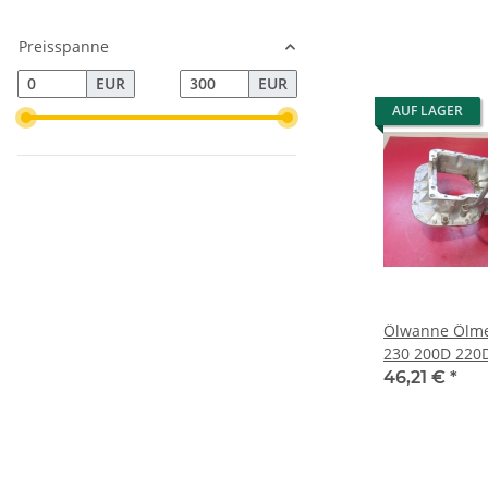
Preisspanne
EUR
EUR
AUF LAGER
Ölwanne Ölme
230 200D 220
1150141402 1
46,21 €
*