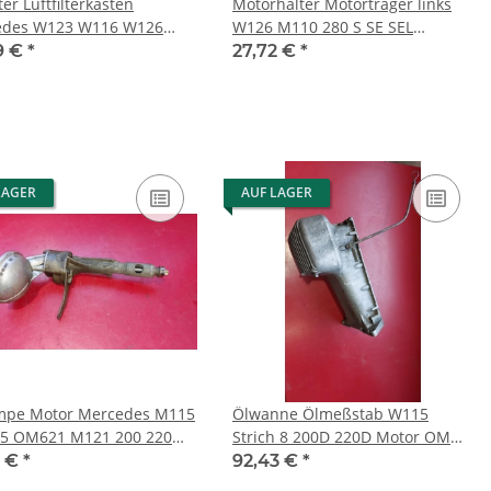
lter Luftfilterkasten
Motorhalter Motorträger links
edes W123 W116 W126
W126 M110 280 S SE SEL
280 0110949702
1102233004
9 €
*
27,72 €
*
LAGER
AUF LAGER
mpe Motor Mercedes M115
Ölwanne Ölmeßstab W115
5 OM621 M121 200 220
Strich 8 200D 220D Motor OM
40 Benzin Diesel
615 6150101313
1 €
*
92,43 €
*