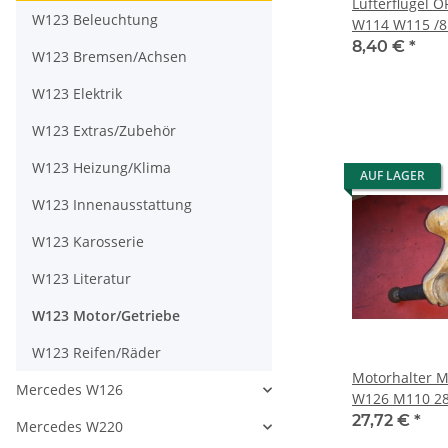
Lüfterflügel 
W123 Beleuchtung
W114 W115 /8
230.6 250 10
8,40 €
*
W123 Bremsen/Achsen
W123 Elektrik
W123 Extras/Zubehör
W123 Heizung/Klima
AUF LAGER
W123 Innenausstattung
W123 Karosserie
W123 Literatur
W123 Motor/Getriebe
W123 Reifen/Räder
Motorhalter M
Mercedes W126
W126 M110 280 S SE SEL
1102233104
27,72 €
*
Mercedes W220