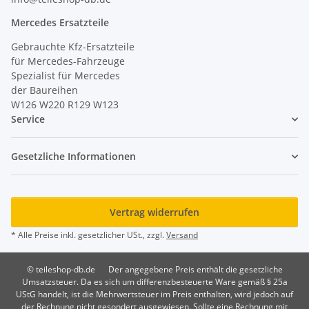
Mercedes Ersatzteile
Gebrauchte Kfz-Ersatzteile
für Mercedes-Fahrzeuge
Spezialist für Mercedes
der Baureihen
W126 W220 R129 W123
Service
Gesetzliche Informationen
Vertrag widerrufen
* Alle Preise inkl. gesetzlicher USt., zzgl.
Versand
© teileshop-db.de
Der angegebene Preis enthält die gesetzliche
Umsatzsteuer. Da es sich um differenzbesteuerte Ware gemäß § 25a
UStG handelt, ist die Mehrwertsteuer im Preis enthalten, wird jedoch auf
der Rechnung nicht gesondert ausgewiesen. Sollte eine Rechnung mit