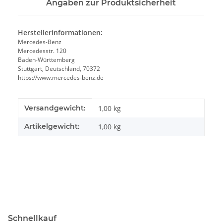
Angaben zur Produktsicherheit
Herstellerinformationen:
Mercedes-Benz
Mercedesstr. 120
Baden-Württemberg
Stuttgart, Deutschland, 70372
https://www.mercedes-benz.de
Produkteigenschaft
Wert
Versandgewicht:
1,00 kg
Artikelgewicht:
1,00
kg
Schnellkauf