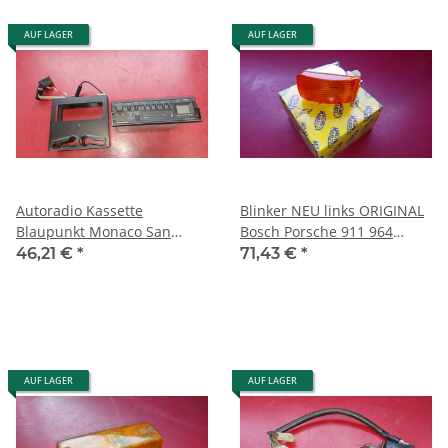
AUF LAGER
AUF LAGER
Autoradio Kassette
Blinker NEU links ORIGINAL
Blaupunkt Monaco San
Bosch Porsche 911 964
Remo SQM 29 Quickout
0311315031 96463140502
46,21 €
*
71,43 €
*
Oldtimer
AUF LAGER
AUF LAGER