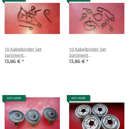
10 Kabelbinder Set
10 Kabelbinder Set
Sortiment
Sortiment
wiederverwendbar
wiederverwendbar
13,86 €
*
13,86 €
*
ORIGINAL Mercedes
ORIGINAL Mercedes
0019974190
0019974190
AUF LAGER
AUF LAGER