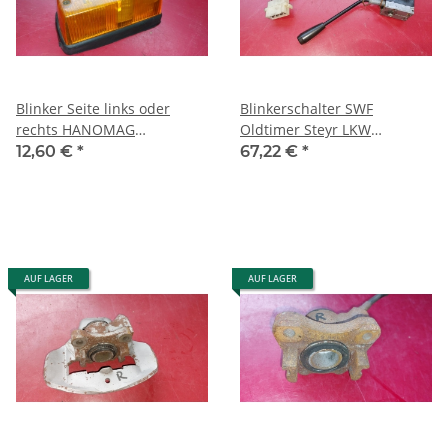
Blinker Seite links oder
Blinkerschalter SWF
rechts HANOMAG
Oldtimer Steyr LKW
HENSCHEL F Transporter
Mercedes 302 MAN Unimog
12,60 €
*
67,22 €
*
Hella 22796R6
8140 SAE Q 71
AUF LAGER
AUF LAGER