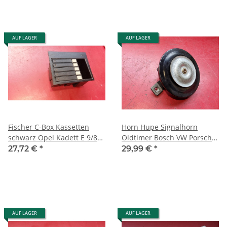
AUF LAGER
AUF LAGER
Fischer C-Box Kassetten
Horn Hupe Signalhorn
schwarz Opel Kadett E 9/84
Oldtimer Bosch VW Porsche
LL
Mercedes 12 Volt
27,72 €
*
29,99 €
*
DGM9340KA
AUF LAGER
AUF LAGER