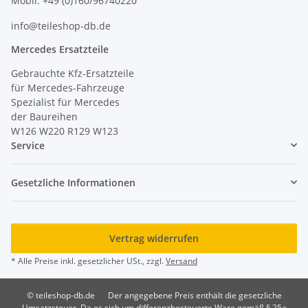
Mobil: +49 (0)160/96740220
info@teileshop-db.de
Mercedes Ersatzteile
Gebrauchte Kfz-Ersatzteile
für Mercedes-Fahrzeuge
Spezialist für Mercedes
der Baureihen
W126 W220 R129 W123
Service
Gesetzliche Informationen
Vertrag widerrufen
* Alle Preise inkl. gesetzlicher USt., zzgl.
Versand
© teileshop-db.de
Der angegebene Preis enthält die gesetzliche
Umsatzsteuer. Da es sich um differenzbesteuerte Ware gemäß § 25a