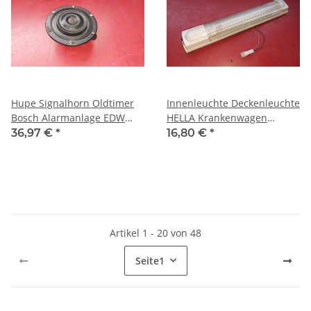
Hupe Signalhorn Oldtimer
Innenleuchte Deckenleuchte
Bosch Alarmanlage EDW
HELLA Krankenwagen
Mercedes 12 Volt
Wohnmobil 12 Volt 2JA 007
36,97 €
*
16,80 €
*
0035426820
373-06
Artikel 1 - 20 von 48
Seite
1