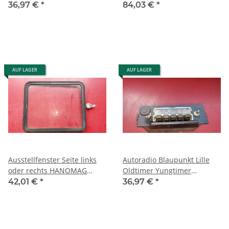
Adapter Lagerauflösung
VW Audi 4-Zylinder Oldtimer
36,97 €
*
84,03 €
*
027053033Q
AUF LAGER
AUF LAGER
Ausstellfenster Seite links
Autoradio Blaupunkt Lille
oder rechts HANOMAG
Oldtimer Yungtimer
HENSCHEL F Transporter
Mercedes Porsche VW BMW
42,01 €
*
36,97 €
*
306