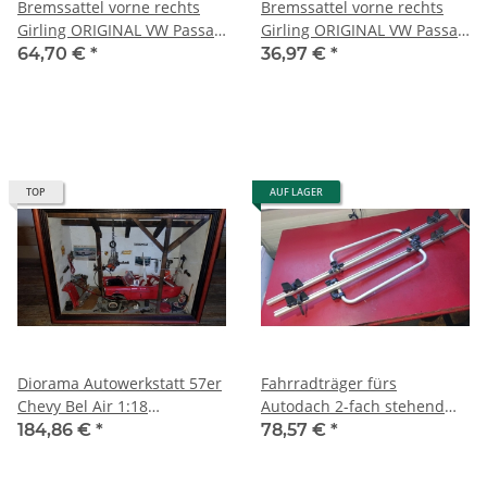
Bremssattel vorne rechts
Bremssattel vorne rechts
Girling ORIGINAL VW Passat
Girling ORIGINAL VW Passat
B1 Typ 32 Audi 80 1972-
B1 Typ 32 Audi 80 1972-
64,70 €
*
36,97 €
*
1978
1978
TOP
AUF LAGER
Diorama Autowerkstatt 57er
Fahrradträger fürs
Chevy Bel Air 1:18
Autodach 2-fach stehend
Restauration
mit Schloss ORIGNAL ORIS
184,86 €
*
78,57 €
*
silber