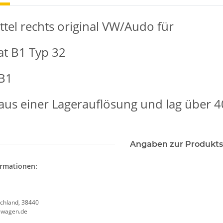
tel rechts original VW/Audo für
t B1 Typ 32
 B1
us einer Lagerauflösung und lag über 40
Angaben zur Produkts
ormationen:
chland, 38440
kswagen.de