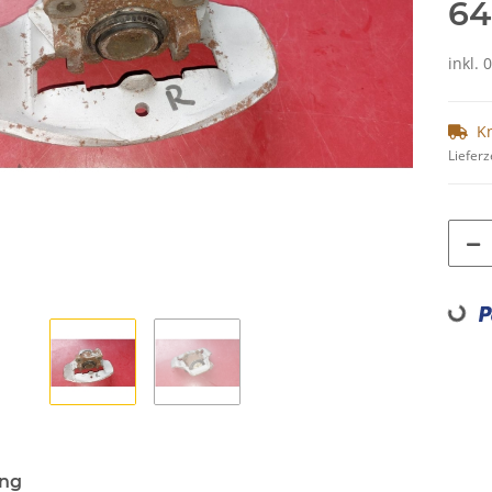
64
inkl. 
K
Lieferz
Loading...
ung