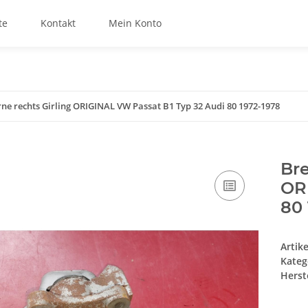
te
Kontakt
Mein Konto
ne rechts Girling ORIGINAL VW Passat B1 Typ 32 Audi 80 1972-1978
Bre
OR
80 
Artik
Kateg
Herste