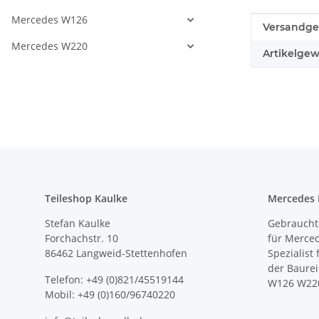
Mercedes W126
Produkteig
Wert
Versandge
Mercedes W220
Artikelgew
Teileshop Kaulke
Mercedes E
Stefan Kaulke
Gebrauchte
Forchachstr. 10
für Merce
86462 Langweid-Stettenhofen
Spezialist
der Baure
Telefon: +49 (0)821/45519144
W126 W22
Mobil: +49 (0)160/96740220