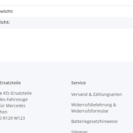
enschaft
wicht:
icht:
rsatzteile
Service
 Kfz-Ersatzteile
Versand & Zahlungsarten
des-Fahrzeuge
Widerrufsbelehrung &
 für Mercedes
Widerrufsformular
ihen
0 R129 W123
Batteriegesetzhinweise
Sitemap