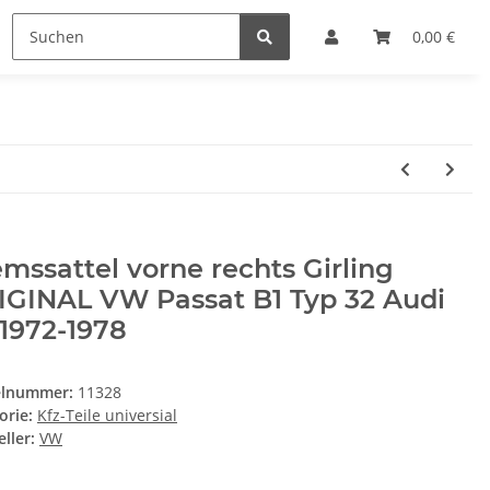
0,00 €
mssattel vorne rechts Girling
IGINAL VW Passat B1 Typ 32 Audi
1972-1978
elnummer:
11328
orie:
Kfz-Teile universial
ller:
VW