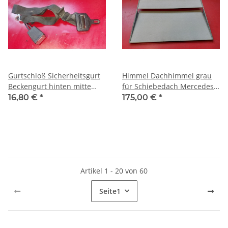
Gurtschloß Sicherheitsgurt
Himmel Dachhimmel grau
Beckengurt hinten mitte
für Schiebedach Mercedes
Mercedes W124 Limo
W201 W124 Coupe
16,80 €
*
175,00 €
*
1248608585
1247800740 7137
Artikel 1 - 20 von 60
Seite
1