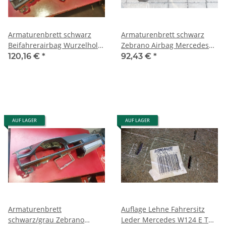
Armaturenbrett schwarz
Armaturenbrett schwarz
Beifahrerairbag Wurzelholz
Zebrano Airbag Mercedes
Mercedes W124 1246809187
W124 alle Modelle TOP
120,16 €
*
92,43 €
*
1246809187
AUF LAGER
AUF LAGER
Armaturenbrett
Auflage Lehne Fahrersitz
schwarz/grau Zebrano
Leder Mercedes W124 E T