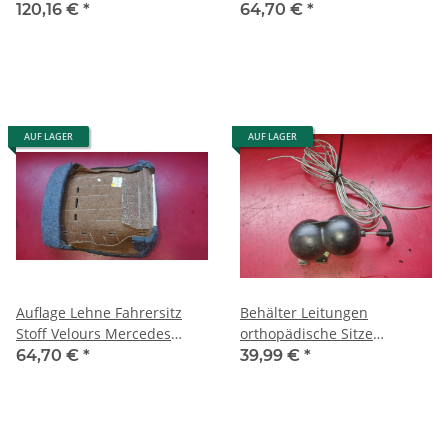
Mercedes W124 alle
CE ab 1990 1249102816
120,16 €
*
64,70 €
*
Modelle TOP 1246809187
AUF LAGER
AUF LAGER
Auflage Lehne Fahrersitz
Behälter Leitungen
Stoff Velours Mercedes
orthopädische Sitze
W124 E T CE 1249104150 #1
Mercedes W126 SE SEL SEC
64,70 €
*
39,99 €
*
1268000319