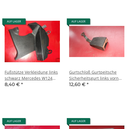
AUF LAGER
AUF LAGER
Fußstütze Verkleidung links
Gurtschloß Gurtpeitsche
schwarz Mercedes W124
Sicherheitsgurt links vorn
1246880106 9051
Mercedes W124 W201
8,40 €
*
12,60 €
*
1248600169
AUF LAGER
AUF LAGER