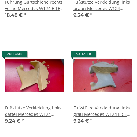
Führung Gurtschiene rechts
Fußstütze Verkleidung links
vorne Mercedes W124 E TE
braun Mercedes W124
CE W201 190 1249104027
1246880106
18,48 €
*
9,24 €
*
AUF LAGER
AUF LAGER
Fußstütze Verkleidung links
Fußstütze Verkleidung links
dattel Mercedes W124
grau Mercedes W124 E CE
1246880106
TE 1246880106
9,24 €
*
9,24 €
*