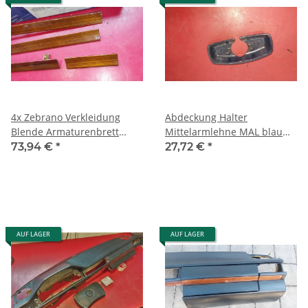
4x Zebrano Verkleidung
Abdeckung Halter
Blende Armaturenbrett
Mittelarmlehne MAL blau
Mercedes W124 alle
Mercedes W202 W124
73,94 €
*
27,72 €
*
Modelle ab 1990
1249730389
AUF LAGER
AUF LAGER