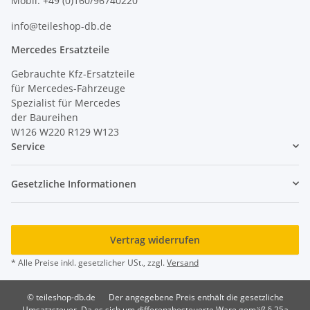
Mobil: +49 (0)160/96740220
info@teileshop-db.de
Mercedes Ersatzteile
Gebrauchte Kfz-Ersatzteile
für Mercedes-Fahrzeuge
Spezialist für Mercedes
der Baureihen
W126 W220 R129 W123
Service
Gesetzliche Informationen
Vertrag widerrufen
* Alle Preise inkl. gesetzlicher USt., zzgl.
Versand
© teileshop-db.de
Der angegebene Preis enthält die gesetzliche
Umsatzsteuer. Da es sich um differenzbesteuerte Ware gemäß § 25a