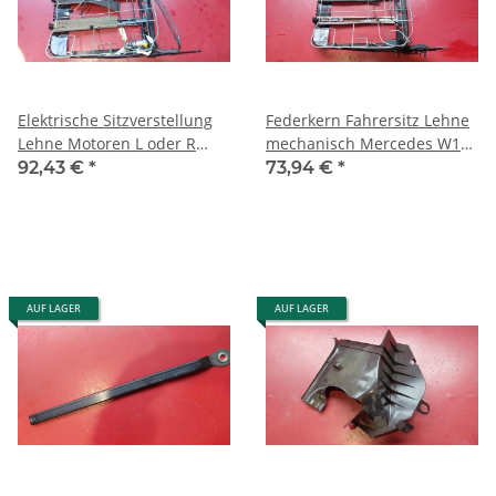
Elektrische Sitzverstellung
Federkern Fahrersitz Lehne
Lehne Motoren L oder R
mechanisch Mercedes W124
Mercedes W124
Coupe Cabrio 1249109534
92,43 €
*
73,94 €
*
A1249109234
AUF LAGER
AUF LAGER