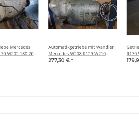
riebe Mercedes
Automatikgetriebe mit Wandler
Getri
70 W202 180 200
Mercedes W208 R129 W210
R170
102707200
R170 W202 722605
72261
277,30 €
*
179,