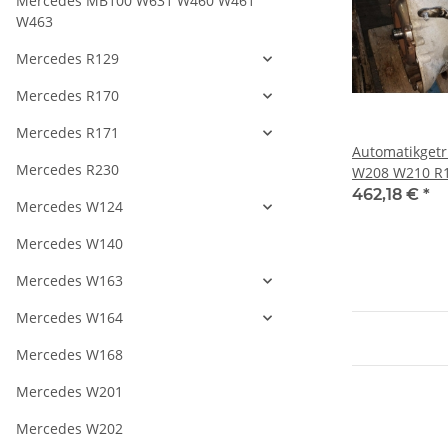
Mercedes MB100 W631 W460 W461
W463
Mercedes R129
Mercedes R170
Mercedes R171
Automatikget
Mercedes R230
W208 W210 R1
220 722602 2
462,18 €
*
Mercedes W124
Mercedes W140
Mercedes W163
Mercedes W164
Mercedes W168
Mercedes W201
Mercedes W202