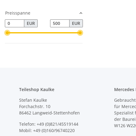
Preisspanne
EUR
EUR
Teileshop Kaulke
Mercedes E
Stefan Kaulke
Gebrauchte
Forchachstr. 10
für Merce
86462 Langweid-Stettenhofen
Spezialist
der Baure
Telefon: +49 (0)821/45519144
W126 W22
Mobil: +49 (0)160/96740220