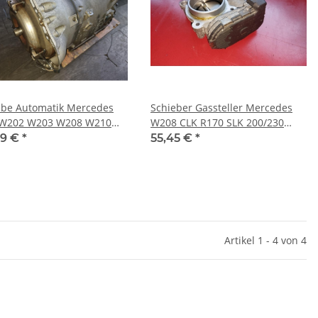
ebe Automatik Mercedes
Schieber Gassteller Mercedes
 W202 W203 W208 W210
W208 CLK R170 SLK 200/230
6 2032700300
Kompressor 1111410025
99 €
*
55,45 €
*
Artikel 1 - 4 von 4