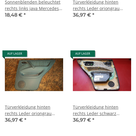
Sonnenblenden beleuchtet
Türverkleidung hinten
rechts links java Mercedes
rechts Leder oriongrau
W163 1638102510
Mercedes W163 ML
18,48 €
*
36,97 €
*
1638102610
1637302070 7E33
AUF LAGER
AUF LAGER
Türverkleidung hinten
Türverkleidung hinten
rechts Leder oriongrau
rechts Leder schwarz
Mercedes W163 ML
Mercedes W163 ML
36,97 €
*
36,97 €
*
1637302470
1637302070 9B96