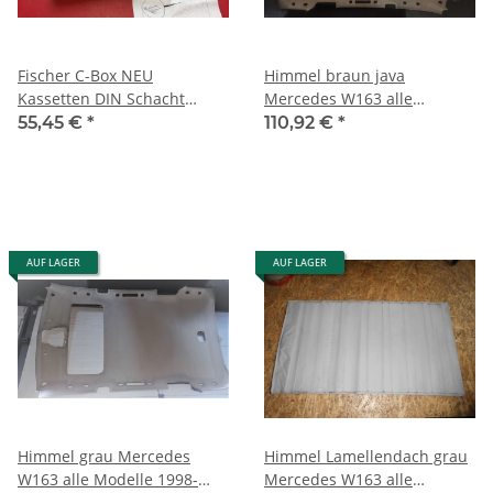
Fischer C-Box NEU
Himmel braun java
Kassetten DIN Schacht
Mercedes W163 alle
schwarz ORIGINAL
Modelle 1998-2001
55,45 €
*
110,92 €
*
Mercedes W163 B67810049
1636905267 8J21
AUF LAGER
AUF LAGER
Himmel grau Mercedes
Himmel Lamellendach grau
W163 alle Modelle 1998-
Mercedes W163 alle