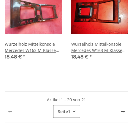
Wurzelholz Mittelkonsole
Wurzelholz Mittelkonsole
Mercedes W163 M-Klasse
Mercedes W163 M-Klasse
ML 2002-2005 1636805839
ML 2002-2005 1636805839
18,48 €
*
18,48 €
*
Artikel 1 - 20 von 21
Seite
1