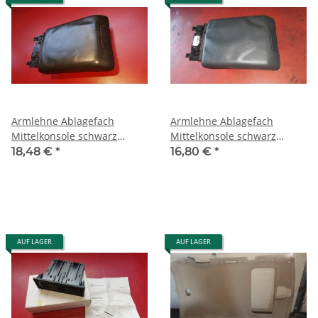
Armlehne Ablagefach
Armlehne Ablagefach
Mittelkonsole schwarz
Mittelkonsole schwarz
Mercedes W163 2002-2004
Mercedes W163 2005
18,48 €
*
16,80 €
*
1636809039
1636809839
AUF LAGER
AUF LAGER