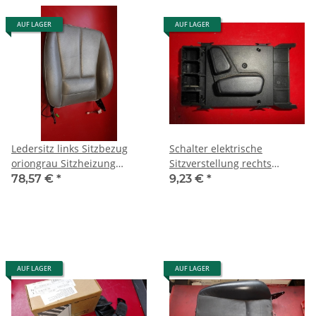
AUF LAGER
AUF LAGER
Ledersitz links Sitzbezug
Schalter elektrische
oriongrau Sitzheizung
Sitzverstellung rechts
Mercedes W163 1639101547
Mercedes W163 1638201910
78,57 €
*
9,23 €
*
7E39
AUF LAGER
AUF LAGER