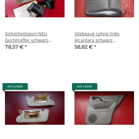
Sicherheitsgurt NEU
Sitzbezug Lehne links
Gurtstraffer schwarz
Alcantara schwarz
Mercedes W163 2001-2005
Sitzheizung Mercedes W163
78,57 €
*
58,82 €
*
Mopf 1638602985
1639102747
AUF LAGER
AUF LAGER