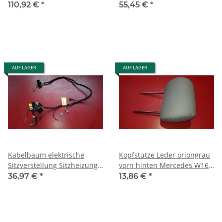
2001 1636905267 7F15
Modelle 1998-2005
110,92 €
*
55,45 €
*
1637800140
AUF LAGER
AUF LAGER
Kabelbaum elektrische
Kopfstütze Leder oriongrau
Sitzverstellung Sitzheizung
vorn hinten Mercedes W163
Mercedes W163 1635400907
1639701750 7E39
36,97 €
*
13,86 €
*