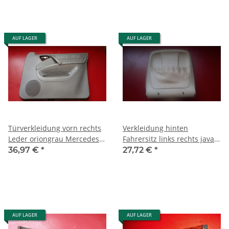
AUF LAGER
AUF LAGER
Türverkleidung vorn rechts
Verkleidung hinten
Leder oriongrau Mercedes
Fahrersitz links rechts java
W163 ML 1637203670 7E33
braun Mercedes W163
36,97 €
*
27,72 €
*
1639100039
AUF LAGER
AUF LAGER