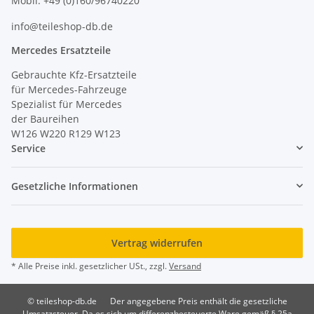
Mobil: +49 (0)160/96740220
info@teileshop-db.de
Mercedes Ersatzteile
Gebrauchte Kfz-Ersatzteile
für Mercedes-Fahrzeuge
Spezialist für Mercedes
der Baureihen
W126 W220 R129 W123
Service
Gesetzliche Informationen
Vertrag widerrufen
* Alle Preise inkl. gesetzlicher USt., zzgl.
Versand
© teileshop-db.de
Der angegebene Preis enthält die gesetzliche
Umsatzsteuer. Da es sich um differenzbesteuerte Ware gemäß § 25a