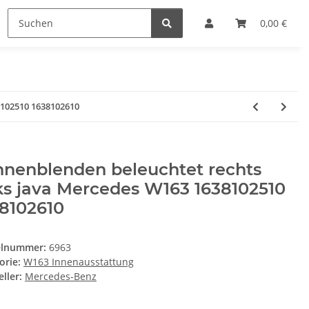
0,00 €
8102510 1638102610
nnenblenden beleuchtet rechts
ks java Mercedes W163 1638102510
8102610
elnummer:
6963
orie:
W163 Innenausstattung
ller:
Mercedes-Benz