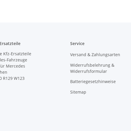
rsatzteile
Service
 Kfz-Ersatzteile
Versand & Zahlungsarten
des-Fahrzeuge
Widerrufsbelehrung &
 für Mercedes
Widerrufsformular
ihen
0 R129 W123
Batteriegesetzhinweise
Sitemap