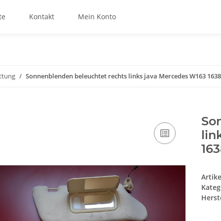
te
Kontakt
Mein Konto
ttung
Sonnenblenden beleuchtet rechts links java Mercedes W163 163
So
lin
163
Artik
Kateg
Herste