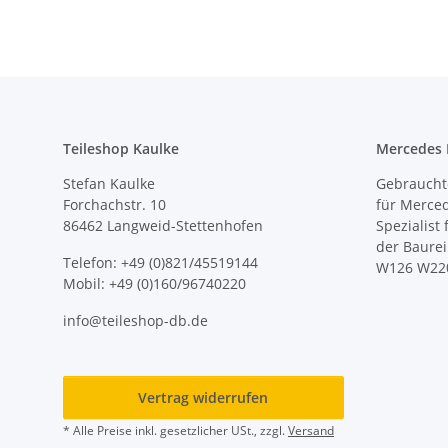
Teileshop Kaulke
Mercedes E
Stefan Kaulke
Gebrauchte
Forchachstr. 10
für Merce
86462 Langweid-Stettenhofen
Spezialist
der Baure
Telefon: +49 (0)821/45519144
W126 W22
Mobil: +49 (0)160/96740220
info@teileshop-db.de
Vertrag widerrufen
* Alle Preise inkl. gesetzlicher USt., zzgl.
Versand