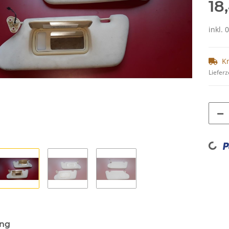
18
inkl. 
K
Lieferz
Loading...
ung