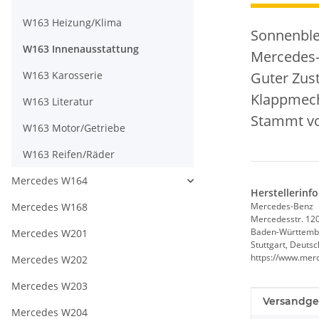
W163 Heizung/Klima
Sonnenblen
W163 Innenausstattung
Mercedes-
W163 Karosserie
Guter Zust
Klappmech
W163 Literatur
Stammt von
W163 Motor/Getriebe
W163 Reifen/Räder
Mercedes W164
Herstellerinf
Mercedes W168
Mercedes-Benz
Mercedesstr. 12
Baden-Württemb
Mercedes W201
Stuttgart, Deuts
https://www.mer
Mercedes W202
Mercedes W203
Produkteig
Wert
Versandge
Mercedes W204