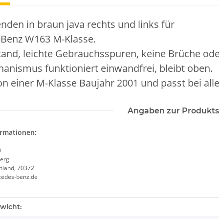
den in braun java rechts und links für
Benz W163 M-Klasse.
and, leichte Gebrauchsspuren, keine Brüche ode
anismus funktioniert einwandfrei, bleibt oben.
 einer M-Klasse Baujahr 2001 und passt bei all
Angaben zur Produkts
ormationen:
0
erg
chland, 70372
cedes-benz.de
enschaft
wicht: