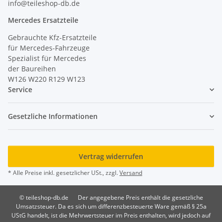
info@teileshop-db.de
Mercedes Ersatzteile
Gebrauchte Kfz-Ersatzteile
für Mercedes-Fahrzeuge
Spezialist für Mercedes
der Baureihen
W126 W220 R129 W123
Service
Gesetzliche Informationen
Vertrag widerrufen
* Alle Preise inkl. gesetzlicher USt., zzgl.
Versand
© teileshop-db.de
Der angegebene Preis enthält die gesetzliche
Umsatzsteuer. Da es sich um differenzbesteuerte Ware gemäß § 25a
UStG handelt, ist die Mehrwertsteuer im Preis enthalten, wird jedoch auf