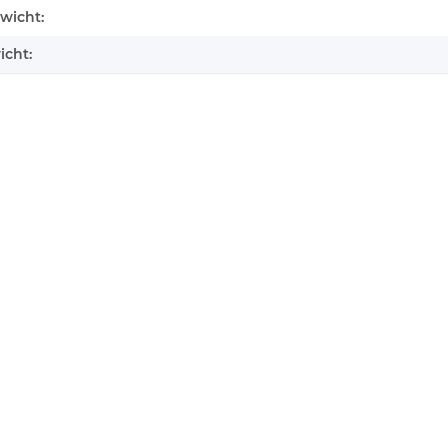
enschaft
wicht:
icht: