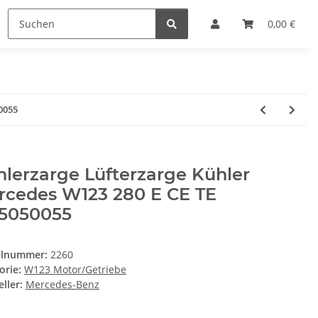
0,00 €
0055
lerzarge Lüfterzarge Kühler
rcedes W123 280 E CE TE
35050055
elnummer:
2260
orie:
W123 Motor/Getriebe
ller:
Mercedes-Benz