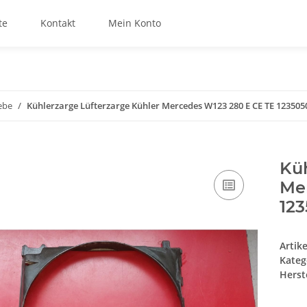
te
Kontakt
Mein Konto
ebe
Kühlerzarge Lüfterzarge Kühler Mercedes W123 280 E CE TE 123505
Küh
Me
12
Artik
Kateg
Herste