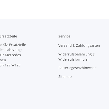
rsatzteile
Service
 Kfz-Ersatzteile
Versand & Zahlungsarten
des-Fahrzeuge
Widerrufsbelehrung &
 für Mercedes
Widerrufsformular
ihen
0 R129 W123
Batteriegesetzhinweise
Sitemap