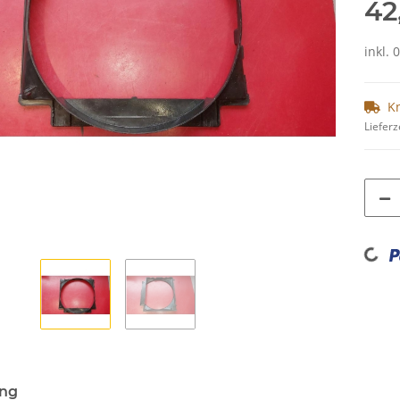
42
inkl. 
K
Lieferz
Loading...
ung