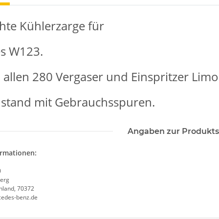
te Kühlerzarge für
s W123.
i allen 280 Vergaser und Einspritzer Lim
ustand mit Gebrauchsspuren.
Angaben zur Produkts
ormationen:
0
erg
chland, 70372
cedes-benz.de