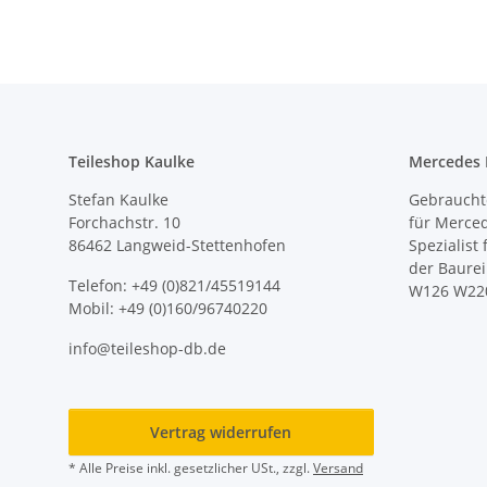
Teileshop Kaulke
Mercedes E
Stefan Kaulke
Gebrauchte
Forchachstr. 10
für Merce
86462 Langweid-Stettenhofen
Spezialist
der Baure
Telefon: +49 (0)821/45519144
W126 W22
Mobil: +49 (0)160/96740220
info@teileshop-db.de
Vertrag widerrufen
* Alle Preise inkl. gesetzlicher USt., zzgl.
Versand