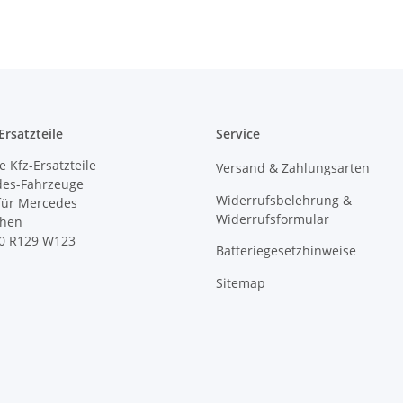
rsatzteile
Service
 Kfz-Ersatzteile
Versand & Zahlungsarten
des-Fahrzeuge
Widerrufsbelehrung &
 für Mercedes
Widerrufsformular
ihen
0 R129 W123
Batteriegesetzhinweise
Sitemap