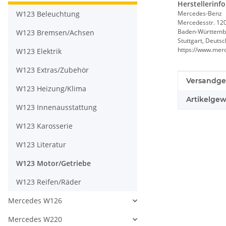
Herstellerinf
W123 Beleuchtung
Mercedes-Benz
Mercedesstr. 12
Baden-Württemb
W123 Bremsen/Achsen
Stuttgart, Deuts
https://www.mer
W123 Elektrik
W123 Extras/Zubehör
Produkteig
Wert
Versandge
W123 Heizung/Klima
Artikelgew
W123 Innenausstattung
W123 Karosserie
W123 Literatur
W123 Motor/Getriebe
W123 Reifen/Räder
Mercedes W126
Mercedes W220