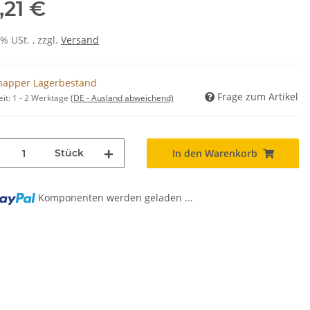
,21 €
0% USt. , zzgl.
Versand
napper Lagerbestand
Frage zum Artikel
eit:
1 - 2 Werktage
(DE - Ausland abweichend)
Stück
In den Warenkorb
Komponenten werden geladen ...