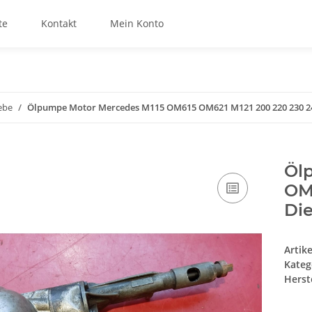
te
Kontakt
Mein Konto
ebe
Ölpumpe Motor Mercedes M115 OM615 OM621 M121 200 220 230 24
Öl
OM
Die
Artik
Kateg
Herste