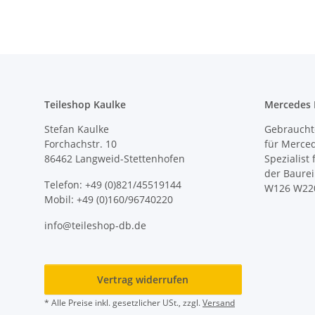
Teileshop Kaulke
Mercedes E
Stefan Kaulke
Gebrauchte
Forchachstr. 10
für Merce
86462 Langweid-Stettenhofen
Spezialist
der Baure
Telefon: +49 (0)821/45519144
W126 W22
Mobil: +49 (0)160/96740220
info@teileshop-db.de
Vertrag widerrufen
* Alle Preise inkl. gesetzlicher USt., zzgl.
Versand