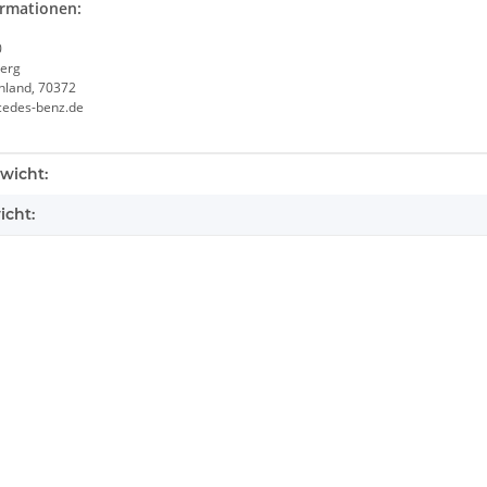
ormationen:
0
erg
chland, 70372
cedes-benz.de
enschaft
wicht:
icht: