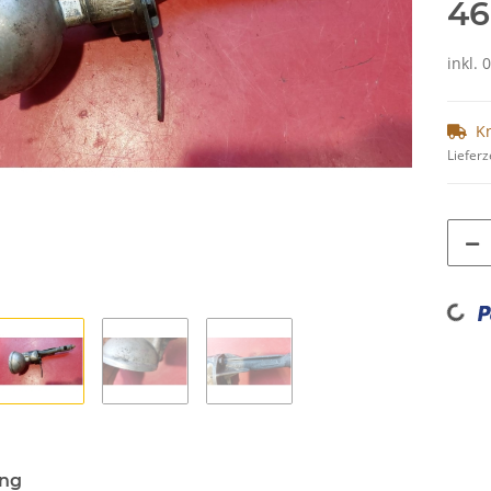
46
inkl. 
K
Lieferz
Loading...
ung