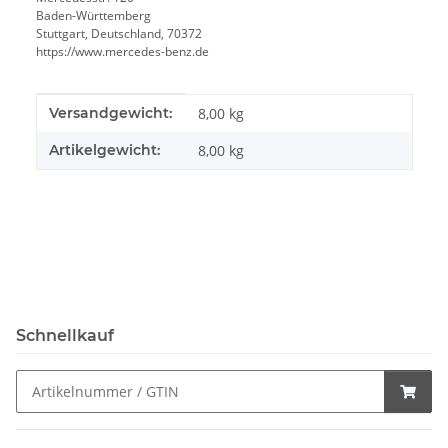
Baden-Württemberg
Stuttgart, Deutschland, 70372
https://www.mercedes-benz.de
Produkteigenschaft
Wert
Versandgewicht:
8,00 kg
Artikelgewicht:
8,00
kg
Schnellkauf