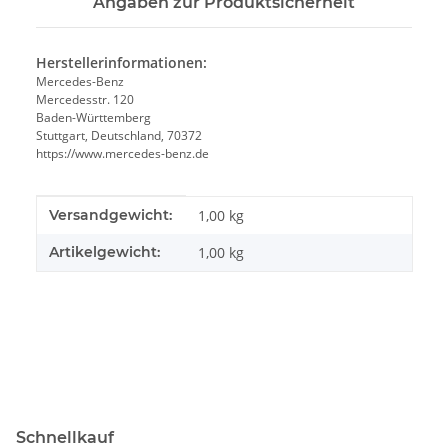
Angaben zur Produktsicherheit
Herstellerinformationen:
Mercedes-Benz
Mercedesstr. 120
Baden-Württemberg
Stuttgart, Deutschland, 70372
https://www.mercedes-benz.de
Produkteigenschaft
Wert
Versandgewicht:
1,00 kg
Artikelgewicht:
1,00
kg
Schnellkauf