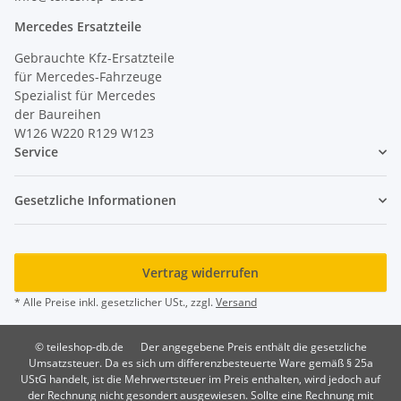
Mercedes Ersatzteile
Gebrauchte Kfz-Ersatzteile
für Mercedes-Fahrzeuge
Spezialist für Mercedes
der Baureihen
W126 W220 R129 W123
Service
Gesetzliche Informationen
Vertrag widerrufen
* Alle Preise inkl. gesetzlicher USt., zzgl.
Versand
© teileshop-db.de
Der angegebene Preis enthält die gesetzliche
Umsatzsteuer. Da es sich um differenzbesteuerte Ware gemäß § 25a
UStG handelt, ist die Mehrwertsteuer im Preis enthalten, wird jedoch auf
der Rechnung nicht gesondert ausgewiesen. Sollte eine Rechnung mit