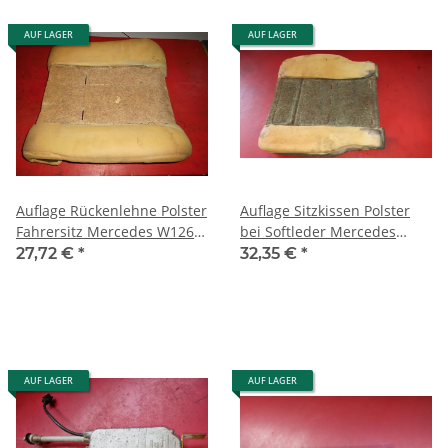
AUF LAGER
AUF LAGER
Auflage Rückenlehne Polster
Auflage Sitzkissen Polster
Fahrersitz Mercedes W126
bei Softleder Mercedes
SE 1269103816 1269103616
W126 SEC Coupe
27,72 €
*
32,35 €
*
1269103950
AUF LAGER
AUF LAGER