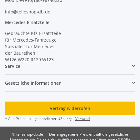
Mobil: +49 (0)160/96740220
info@teileshop-db.de
Mercedes Ersatzteile
Gebrauchte Kfz-Ersatzteile
für Mercedes-Fahrzeuge
Spezialist für Mercedes
der Baureihen
W126 W220 R129 W123
Service
Gesetzliche Informationen
Vertrag widerrufen
* Alle Preise inkl. gesetzlicher USt., zzgl.
Versand
© teileshop-db.de
Der angegebene Preis enthält die gesetzliche
Umsatzsteuer. Da es sich um differenzbesteuerte Ware gemäß § 25a