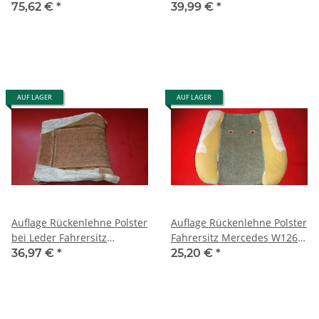
W109 W114 W115
560 Bosch 0001110039
75,62 €
*
39,99 €
*
0021517101 0001208026
AUF LAGER
AUF LAGER
Auflage Rückenlehne Polster
Auflage Rückenlehne Polster
bei Leder Fahrersitz
Fahrersitz Mercedes W126
Mercedes W126 1269102116
1269105916
36,97 €
*
25,20 €
*