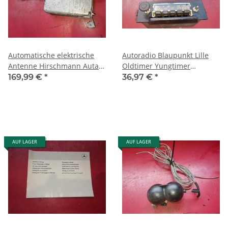
Automatische elektrische
Autoradio Blaupunkt Lille
Antenne Hirschmann Auta
Oldtimer Yungtimer
6000 U 467 Mercedes
Mercedes Porsche VW BMW
169,99 €
*
36,97 €
*
Oldtimer
AUF LAGER
AUF LAGER