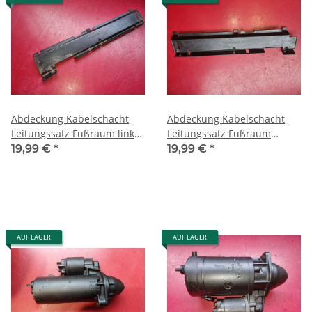
Abdeckung Kabelschacht
Abdeckung Kabelschacht
Leitungssatz Fußraum links
Leitungssatz Fußraum
Mercedes W126 1268212336
rechts Mercedes W126
19,99 €
*
19,99 €
*
1268212436
AUF LAGER
AUF LAGER