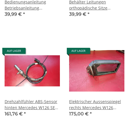
Bedienungsanleitung
Behälter Leitungen
Betriebsanleitung
orthopädische Sitze
Beifahrerairbag Mercedes
Mercedes W126 SE SEL SEC
39,99 €
*
39,99 €
*
W126 1265846997
1268000319
AUF LAGER
AUF LAGER
Drehzahlfühler ABS-Sensor
Elektrischer Aussenspiegel
hinten Mercedes W126 SE
rechts Mercedes W126
SEL SEC 1265400017
1979-1985 4-Pins
161,76 €
*
175,00 €
*
0265002015
1268101016