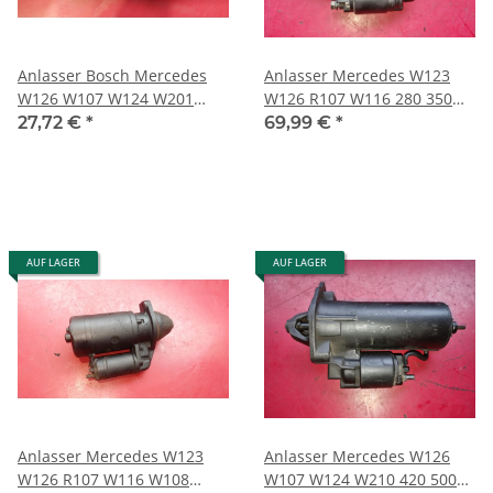
Anlasser Bosch Mercedes
Anlasser Mercedes W123
W126 W107 W124 W201
W126 R107 W116 280 350
R129 260 300 0001110016
380 450 500 0021517101
27,72 €
*
69,99 €
*
0041517001
0001314018
AUF LAGER
AUF LAGER
Anlasser Mercedes W123
Anlasser Mercedes W126
W126 R107 W116 W108
W107 W124 W210 420 500