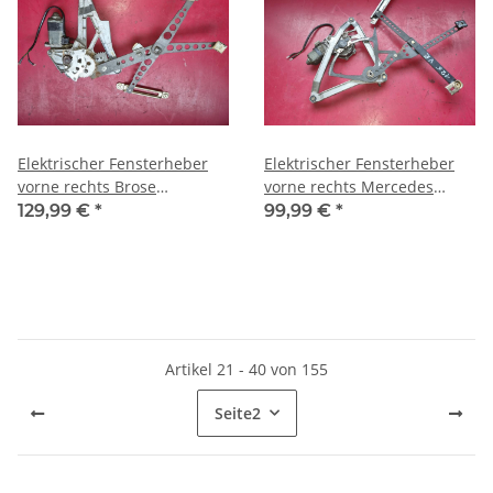
Elektrischer Fensterheber
Elektrischer Fensterheber
vorne rechts Brose
vorne rechts Mercedes
Mercedes W126 SE SEL
W126 SE SEL alle Modelle
129,99 €
*
99,99 €
*
1267200646
Artikel 21 - 40 von 155
Seite
2