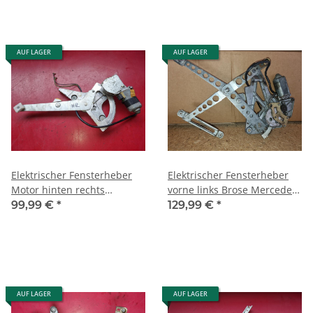
AUF LAGER
AUF LAGER
Elektrischer Fensterheber
Elektrischer Fensterheber
Motor hinten rechts
vorne links Brose Mercedes
Mercedes W126 SE SEL
W126 SE SEL 1267200546
99,99 €
*
129,99 €
*
1267301046
AUF LAGER
AUF LAGER