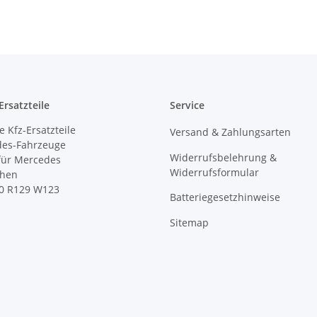
rsatzteile
Service
 Kfz-Ersatzteile
Versand & Zahlungsarten
des-Fahrzeuge
Widerrufsbelehrung &
 für Mercedes
Widerrufsformular
ihen
0 R129 W123
Batteriegesetzhinweise
Sitemap