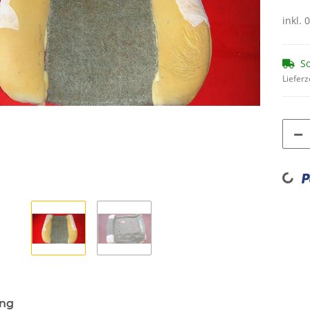
inkl. 
So
Lieferz
Loading...
ung