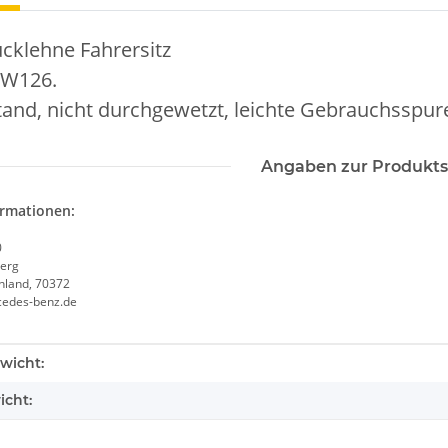
cklehne Fahrersitz
 W126.
tand, nicht durchgewetzt, leichte Gebrauchsspur
Angaben zur Produkts
ormationen:
0
erg
chland, 70372
cedes-benz.de
enschaft
wicht:
icht: