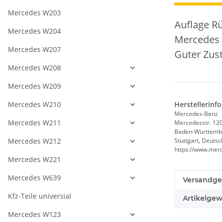
Mercedes W203
Auflage Rü
Mercedes W204
Mercedes
Mercedes W207
Guter Zus
Mercedes W208
Mercedes W209
Mercedes W210
Herstellerinf
Mercedes-Benz
Mercedes W211
Mercedesstr. 12
Baden-Württemb
Mercedes W212
Stuttgart, Deuts
https://www.mer
Mercedes W221
Mercedes W639
Produkteig
Wert
Versandge
Kfz-Teile universial
Artikelgew
Mercedes W123