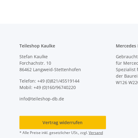
Teileshop Kaulke
Mercedes E
Stefan Kaulke
Gebrauchte
Forchachstr. 10
für Merce
86462 Langweid-Stettenhofen
Spezialist
der Baure
Telefon: +49 (0)821/45519144
W126 W22
Mobil: +49 (0)160/96740220
info@teileshop-db.de
Vertrag widerrufen
* Alle Preise inkl. gesetzlicher USt., zzgl.
Versand