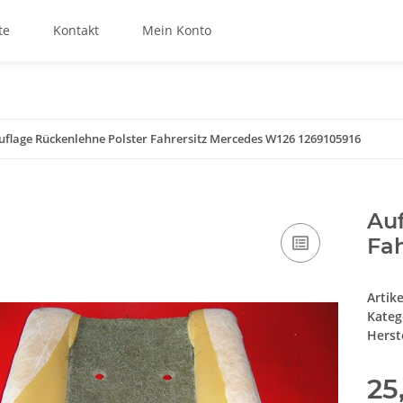
te
Kontakt
Mein Konto
uflage Rückenlehne Polster Fahrersitz Mercedes W126 1269105916
Auf
Fah
Artik
Kateg
Herste
25