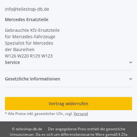
info@teileshop-db.de
Mercedes Ersatzteile
Gebrauchte Kfz-Ersatzteile
für Mercedes-Fahrzeuge
Spezialist für Mercedes
der Baureihen
W126 W220 R129 W123
Service
Gesetzliche Informationen
Vertrag widerrufen
* Alle Preise inkl. gesetzlicher USt., zzgl.
Versand
© teileshop-db.de
Der angegebene Preis enthält die gesetzliche
Umsatzsteuer. Da es sich um differenzbesteuerte Ware gemäß § 25a