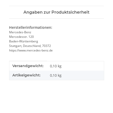
Angaben zur Produktsicherheit
Herstellerinformationen:
Mercedes-Benz
Mercedesstr. 120
Baden-Württemberg
Stuttgart, Deutschland, 70372
https://www.mercedes-benz.de
Produkteigenschaft
Wert
Versandgewicht:
0,10 kg
Artikelgewicht:
0,10
kg