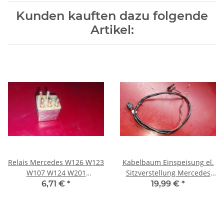
Kunden kauften dazu folgende
Artikel:
Relais Mercedes W126 W123
Kabelbaum Einspeisung el.
W107 W124 W201
Sitzverstellung Mercedes
0015420219
W126 1265405735
6,71 €
*
19,99 €
*
1265403635