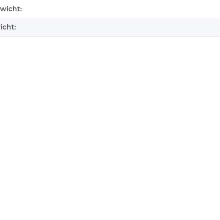
enschaft
wicht:
icht: