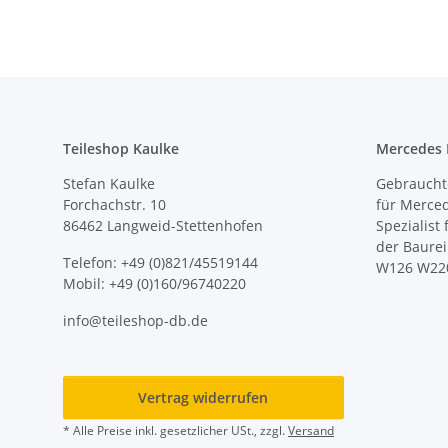
Teileshop Kaulke
Mercedes E
Stefan Kaulke
Gebrauchte
Forchachstr. 10
für Merce
86462 Langweid-Stettenhofen
Spezialist
der Baure
Telefon: +49 (0)821/45519144
W126 W22
Mobil: +49 (0)160/96740220
info@teileshop-db.de
Vertrag widerrufen
* Alle Preise inkl. gesetzlicher USt., zzgl.
Versand