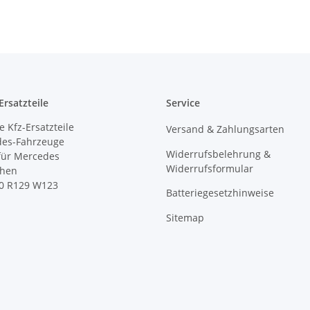
rsatzteile
Service
 Kfz-Ersatzteile
Versand & Zahlungsarten
des-Fahrzeuge
Widerrufsbelehrung &
 für Mercedes
Widerrufsformular
ihen
0 R129 W123
Batteriegesetzhinweise
Sitemap