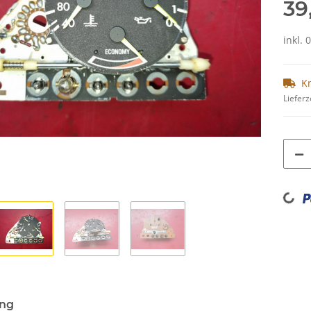
39
inkl. 
K
Lieferz
Loading...
ung