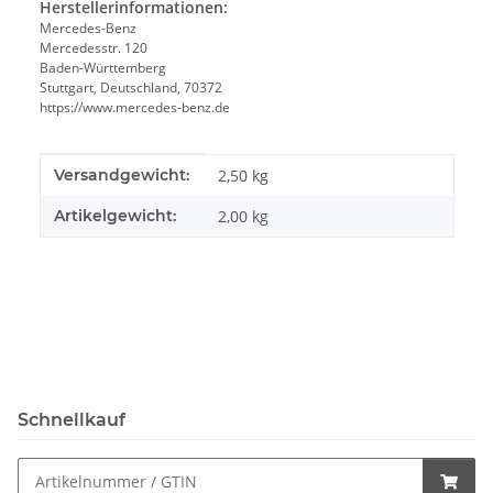
Herstellerinformationen:
Mercedes-Benz
Mercedesstr. 120
Baden-Württemberg
Stuttgart, Deutschland, 70372
https://www.mercedes-benz.de
Produkteigenschaft
Wert
Versandgewicht:
2,50 kg
Artikelgewicht:
2,00
kg
Schnellkauf