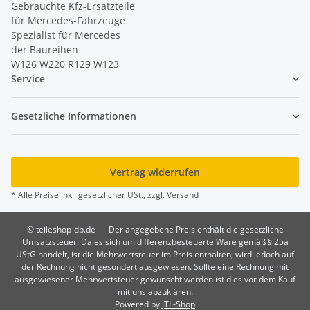
Gebrauchte Kfz-Ersatzteile
für Mercedes-Fahrzeuge
Spezialist für Mercedes
der Baureihen
W126 W220 R129 W123
Service
Gesetzliche Informationen
Vertrag widerrufen
* Alle Preise inkl. gesetzlicher USt., zzgl.
Versand
© teileshop-db.de
Der angegebene Preis enthält die gesetzliche
Umsatzsteuer. Da es sich um differenzbesteuerte Ware gemäß § 25a
UStG handelt, ist die Mehrwertsteuer im Preis enthalten, wird jedoch auf
der Rechnung nicht gesondert ausgewiesen. Sollte eine Rechnung mit
ausgewiesener Mehrwertsteuer gewünscht werden ist dies vor dem Kauf
mit uns abzuklären.
Powered by
JTL-Shop