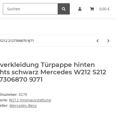
0,00 €
S212 2127306870 9J71
verkleidung Türpappe hinten
chts schwarz Mercedes W212 S212
27306870 9J71
elnummer:
8278
orie:
W212 Innenausstattung
ller:
Mercedes-Benz