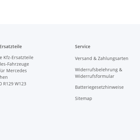
rsatzteile
Service
 Kfz-Ersatzteile
Versand & Zahlungsarten
des-Fahrzeuge
Widerrufsbelehrung &
 für Mercedes
Widerrufsformular
ihen
0 R129 W123
Batteriegesetzhinweise
Sitemap