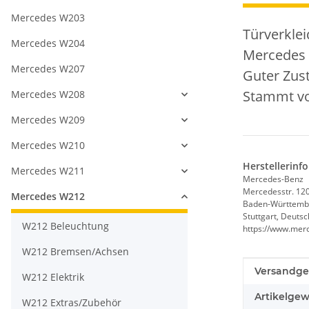
Mercedes W203
Türverklei
Mercedes W204
Mercedes 
Mercedes W207
Guter Zus
Stammt vo
Mercedes W208
Mercedes W209
Mercedes W210
Herstellerinf
Mercedes W211
Mercedes-Benz
Mercedesstr. 12
Mercedes W212
Baden-Württemb
Stuttgart, Deuts
W212 Beleuchtung
https://www.mer
W212 Bremsen/Achsen
Produkteig
Wert
Versandge
W212 Elektrik
Artikelgew
W212 Extras/Zubehör