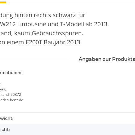
dung hinten rechts schwarz für
W212 Limousine und T-Modell ab 2013.
tand, kaum Gebrauchsspuren.
n einem E200T Baujahr 2013.
Angaben zur Produkts
ormationen:
0
erg
chland, 70372
cedes-benz.de
enschaft
wicht:
icht: