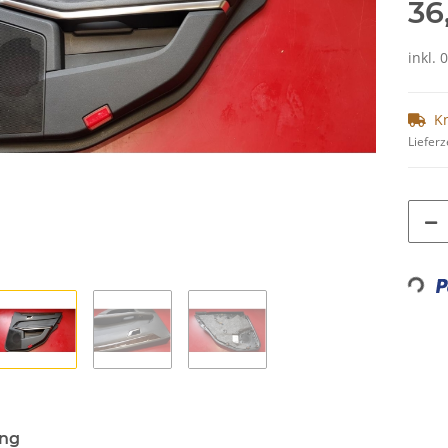
36
inkl. 
K
Lieferz
Loadi
ung