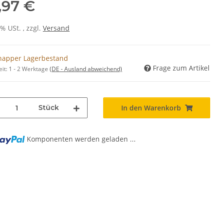
,97 €
0% USt. , zzgl.
Versand
napper Lagerbestand
Frage zum Artikel
eit:
1 - 2 Werktage
(DE - Ausland abweichend)
Stück
In den Warenkorb
Komponenten werden geladen ...
ng...