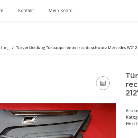
te
Kontakt
Mein Konto
ttung
Türverkleidung Türpappe hinten rechts schwarz Mercedes W212 
Tür
re
21
Artik
Kateg
Herste