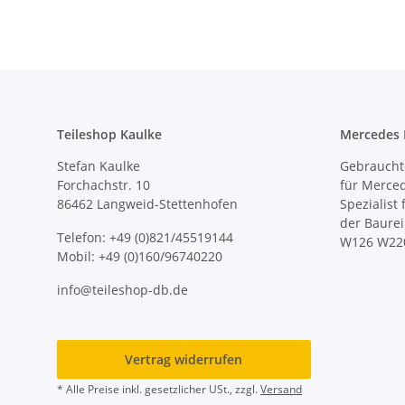
Teileshop Kaulke
Mercedes E
Stefan Kaulke
Gebrauchte
Forchachstr. 10
für Merce
86462 Langweid-Stettenhofen
Spezialist
der Baure
Telefon: +49 (0)821/45519144
W126 W22
Mobil: +49 (0)160/96740220
info@teileshop-db.de
Vertrag widerrufen
* Alle Preise inkl. gesetzlicher USt., zzgl.
Versand