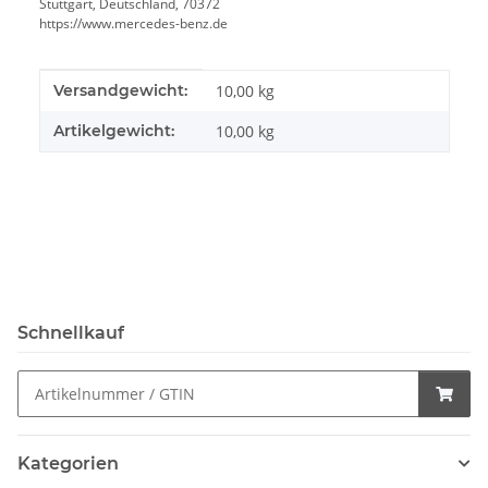
Stuttgart, Deutschland, 70372
https://www.mercedes-benz.de
Produkteigenschaft
Wert
Versandgewicht:
10,00 kg
Artikelgewicht:
10,00
kg
Schnellkauf
Kategorien