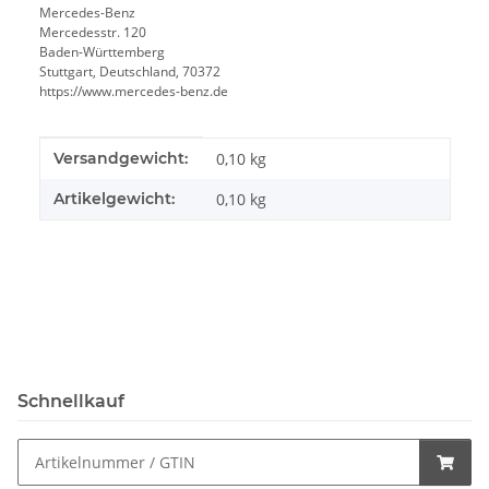
Mercedes-Benz
Mercedesstr. 120
Baden-Württemberg
Stuttgart, Deutschland, 70372
https://www.mercedes-benz.de
Produkteigenschaft
Wert
Versandgewicht:
0,10 kg
Artikelgewicht:
0,10
kg
Schnellkauf