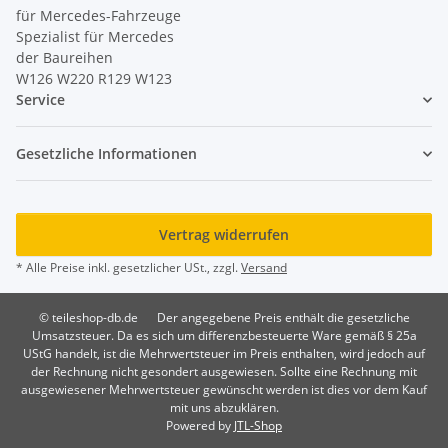
für Mercedes-Fahrzeuge
Spezialist für Mercedes
der Baureihen
W126 W220 R129 W123
Service
Gesetzliche Informationen
Vertrag widerrufen
* Alle Preise inkl. gesetzlicher USt., zzgl.
Versand
© teileshop-db.de
Der angegebene Preis enthält die gesetzliche
Umsatzsteuer. Da es sich um differenzbesteuerte Ware gemäß § 25a
UStG handelt, ist die Mehrwertsteuer im Preis enthalten, wird jedoch auf
der Rechnung nicht gesondert ausgewiesen. Sollte eine Rechnung mit
ausgewiesener Mehrwertsteuer gewünscht werden ist dies vor dem Kauf
mit uns abzuklären.
Powered by
JTL-Shop