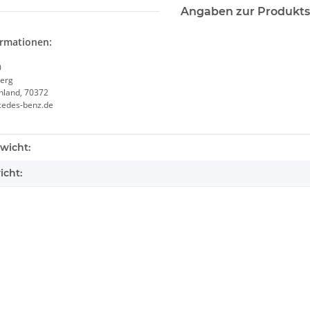
Angaben zur Produkts
ormationen:
0
erg
chland, 70372
cedes-benz.de
enschaft
wicht:
icht: