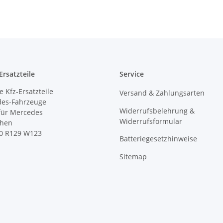
rsatzteile
Service
 Kfz-Ersatzteile
Versand & Zahlungsarten
des-Fahrzeuge
Widerrufsbelehrung &
 für Mercedes
Widerrufsformular
ihen
0 R129 W123
Batteriegesetzhinweise
Sitemap