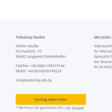
Teileshop Kaulke
Mercedes E
Stefan Kaulke
Gebrauchte
Forchachstr. 10
für Merce
86462 Langweid-Stettenhofen
Spezialist
der Baure
Telefon: +49 (0)821/45519144
W126 W22
Mobil: +49 (0)160/96740220
info@teileshop-db.de
Vertrag widerrufen
* Alle Preise inkl. gesetzlicher USt., zzgl.
Versand