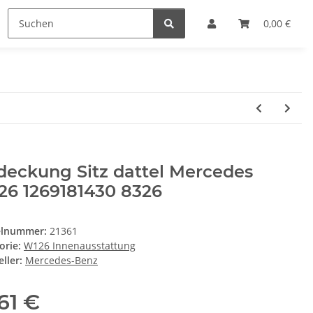
0,00 €
deckung Sitz dattel Mercedes
26 1269181430 8326
elnummer:
21361
orie:
W126 Innenausstattung
ller:
Mercedes-Benz
,61 €