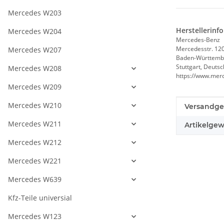
Mercedes W203
Herstellerinf
Mercedes W204
Mercedes-Benz
Mercedesstr. 12
Mercedes W207
Baden-Württemb
Stuttgart, Deuts
Mercedes W208
https://www.mer
Mercedes W209
Mercedes W210
Produkteig
Wert
Versandge
Mercedes W211
Artikelgew
Mercedes W212
Mercedes W221
Mercedes W639
Kfz-Teile universial
Mercedes W123