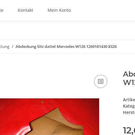
te
Kontakt
Mein Konto
ttung
Abdeckung Sitz dattel Mercedes W126 1269181430 8326
Ab
W1
Artik
Kateg
Herste
12