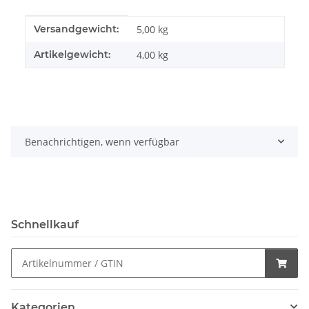
Produkteigenschaft
Wert
Versandgewicht:
5,00 kg
Artikelgewicht:
4,00
kg
Benachrichtigen, wenn verfügbar
Schnellkauf
Kategorien