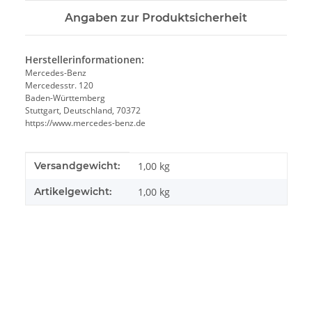
Angaben zur Produktsicherheit
Herstellerinformationen:
Mercedes-Benz
Mercedesstr. 120
Baden-Württemberg
Stuttgart, Deutschland, 70372
https://www.mercedes-benz.de
Produkteigenschaft
Wert
Versandgewicht:
1,00 kg
Artikelgewicht:
1,00
kg