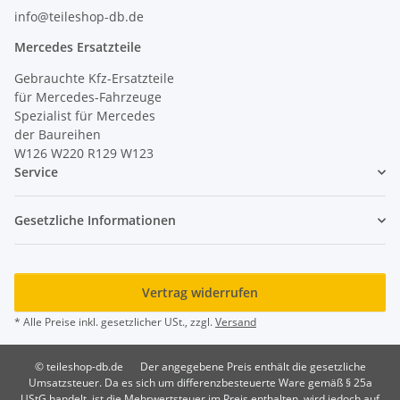
info@teileshop-db.de
Mercedes Ersatzteile
Gebrauchte Kfz-Ersatzteile
für Mercedes-Fahrzeuge
Spezialist für Mercedes
der Baureihen
W126 W220 R129 W123
Service
Gesetzliche Informationen
Vertrag widerrufen
* Alle Preise inkl. gesetzlicher USt., zzgl.
Versand
© teileshop-db.de
Der angegebene Preis enthält die gesetzliche
Umsatzsteuer. Da es sich um differenzbesteuerte Ware gemäß § 25a
UStG handelt, ist die Mehrwertsteuer im Preis enthalten, wird jedoch auf