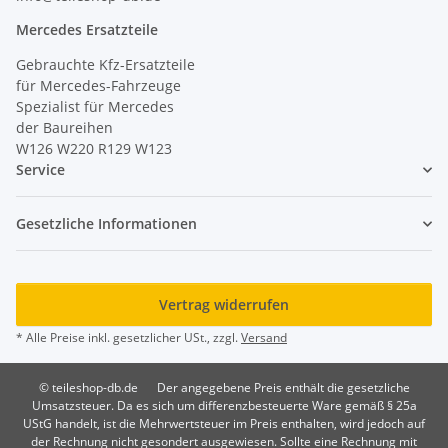
Mercedes Ersatzteile
Gebrauchte Kfz-Ersatzteile
für Mercedes-Fahrzeuge
Spezialist für Mercedes
der Baureihen
W126 W220 R129 W123
Service
Gesetzliche Informationen
Vertrag widerrufen
* Alle Preise inkl. gesetzlicher USt., zzgl.
Versand
© teileshop-db.de
Der angegebene Preis enthält die gesetzliche
Umsatzsteuer. Da es sich um differenzbesteuerte Ware gemäß § 25a
UStG handelt, ist die Mehrwertsteuer im Preis enthalten, wird jedoch auf
der Rechnung nicht gesondert ausgewiesen. Sollte eine Rechnung mit