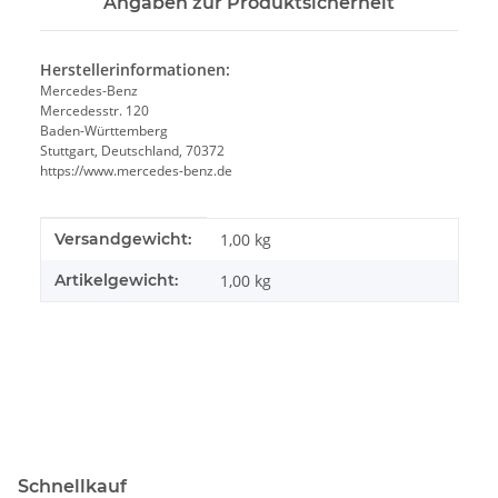
Angaben zur Produktsicherheit
Herstellerinformationen:
Mercedes-Benz
Mercedesstr. 120
Baden-Württemberg
Stuttgart, Deutschland, 70372
https://www.mercedes-benz.de
Produkteigenschaft
Wert
Versandgewicht:
1,00 kg
Artikelgewicht:
1,00
kg
Schnellkauf