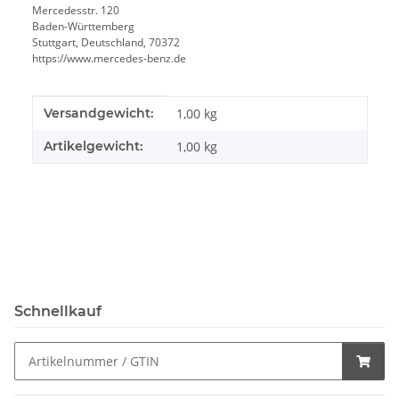
Mercedesstr. 120
Baden-Württemberg
Stuttgart, Deutschland, 70372
https://www.mercedes-benz.de
Produkteigenschaft
Wert
Versandgewicht:
1,00 kg
Artikelgewicht:
1,00
kg
Schnellkauf