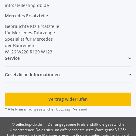
info@teileshop-db.de
Mercedes Ersatzteile
Gebrauchte Kfz-Ersatzteile
für Mercedes-Fahrzeuge
Spezialist für Mercedes
der Baureihen
W126 W220 R129 W123
Service
Gesetzliche Informationen
Vertrag widerrufen
* Alle Preise inkl. gesetzlicher USt., zzgl.
Versand
© teileshop-db.de
Der angegebene Preis enthält die gesetzliche
Umsatzsteuer. Da es sich um differenzbesteuerte Ware gemäß § 25a
UStG handelt, ist die Mehrwertsteuer im Preis enthalten, wird jedoch auf