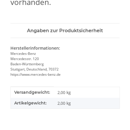
vorhanden.
Angaben zur Produktsicherheit
Herstellerinformationen:
Mercedes-Benz
Mercedesstr. 120
Baden-Württemberg
Stuttgart, Deutschland, 70372
https://www.mercedes-benz.de
Produkteigenschaft
Wert
Versandgewicht:
2,00 kg
Artikelgewicht:
2,00
kg