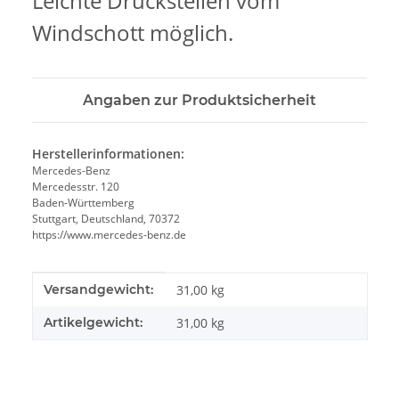
Leichte Druckstellen vom
Windschott möglich.
Angaben zur Produktsicherheit
Herstellerinformationen:
Mercedes-Benz
Mercedesstr. 120
Baden-Württemberg
Stuttgart, Deutschland, 70372
https://www.mercedes-benz.de
Produkteigenschaft
Wert
Versandgewicht:
31,00 kg
Artikelgewicht:
31,00
kg