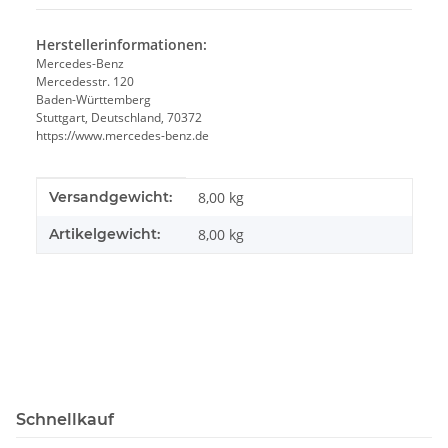
Herstellerinformationen:
Mercedes-Benz
Mercedesstr. 120
Baden-Württemberg
Stuttgart, Deutschland, 70372
https://www.mercedes-benz.de
Produkteigenschaft
Wert
Versandgewicht:
8,00 kg
Artikelgewicht:
8,00
kg
Schnellkauf