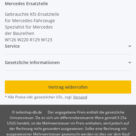
Mercedes Ersatzteile
Gebrauchte Kfz-Ersatzteile
für Mercedes-Fahrzeuge
Spezialist für Mercedes
der Baureihen
W126 W220 R129 W123
Service
Gesetzliche Informationen
Vertrag widerrufen
* Alle Preise inkl. gesetzlicher USt., zzgl.
Versand
© teileshop-db.de
Der angegebene Preis enthält die gesetzliche
Umsatzsteuer. Da es sich um differenzbesteuerte Ware gemäß § 25a
UStG handelt, ist die Mehrwertsteuer im Preis enthalten, wird jedoch auf
der Rechnung nicht gesondert ausgewiesen. Sollte eine Rechnung mit
ausgewiesener Mehrwertsteuer gewünscht werden ist dies vor dem Kauf